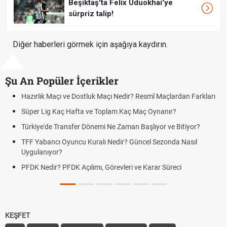
Beşiktaş'ta Felix Uduokhai'ye
sürpriz talip!
Diğer haberleri görmek için aşağıya kaydırın.
Şu An Popüler İçerikler
Resmî Maçlardan Farkları
Puan Durumunda AG, OM ve Diğer Kısalt
Maç Oynanır?
Skor Ne Demek? Sporda Skor ve Sonuç K
Başlıyor ve Bitiyor?
Futbol Nasıl Oynanır? Temel Futbol Kurall
ncel Sezonda Nasıl
Deplasman Golü Kuralı Nedir? Hangi Or
Uygulanıyor?
e Karar Süreci
DGS Sonuçları Ne Zaman Açıklanacak 
Tarihini Duyurdu
KEŞFET