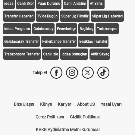
iddaa
Canlı Skor
Puan Durumu
Canlı Anlatım
At Yarışı
Transfer Haberleri
TV'de Bugün
Süper Lig Fikstür
Süper Lig Haberleri
iddaa Programı
Galatasaray
Fenerbahçe
Beşiktaş
Trabzonspor
Galatasaray Transfer
Fenerbahçe Transfer
Beşiktaş Transfer
Trabzonspor Transfer
Canlı İzle
iddaa Sonuçları
Aktif Sayaç
Takip Et
Bize Ulaşın
Künye
Kariyer
About US
Yasal Uyarı
Çerez Politikası
Gizlilik Politikası