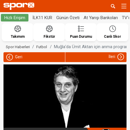
İLK11 KUR
Günün Özeti
At Yarışı Bankoları
TV'
Hızlı Erişim
Takımım
Fikstür
Puan Durumu
Canlı Skor
Muğla'da Ümit Aktan için anma program
Spor Haberleri
Futbol
İleri
Geri