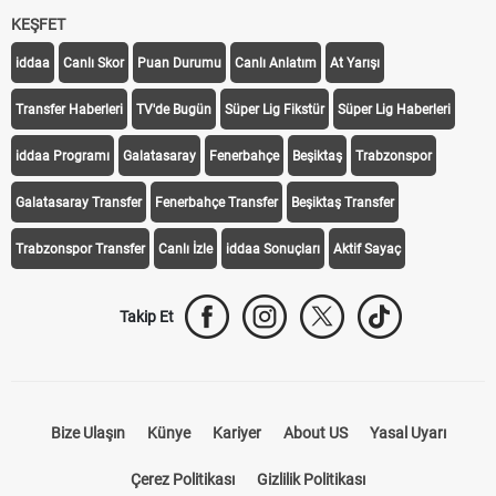
KEŞFET
iddaa
Canlı Skor
Puan Durumu
Canlı Anlatım
At Yarışı
Transfer Haberleri
TV'de Bugün
Süper Lig Fikstür
Süper Lig Haberleri
iddaa Programı
Galatasaray
Fenerbahçe
Beşiktaş
Trabzonspor
Galatasaray Transfer
Fenerbahçe Transfer
Beşiktaş Transfer
Trabzonspor Transfer
Canlı İzle
iddaa Sonuçları
Aktif Sayaç
Takip Et
Bize Ulaşın
Künye
Kariyer
About US
Yasal Uyarı