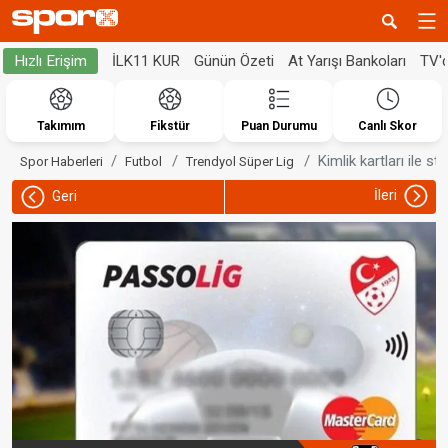
İLK11 KUR
Günün Özeti
At Yarışı Bankoları
TV'
Hızlı Erişim
Takımım
Fikstür
Puan Durumu
Canlı Skor
Kimlik kartları ile sta
Spor Haberleri
Futbol
Trendyol Süper Lig
İleri
Geri