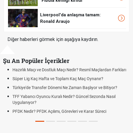
"Fibula kemiği kırıldı"
Liverpool'da anlaşma tamam:
Ronald Araujo
Diğer haberleri görmek için aşağıya kaydırın.
Şu An Popüler İçerikler
mî Maçlardan Farkları
Puan Durumunda AG, OM ve Diğer Kısaltmal
 Oynanır?
Skor Ne Demek? Sporda Skor ve Sonuç Kavr
lıyor ve Bitiyor?
Futbol Nasıl Oynanır? Temel Futbol Kuralları
l Sezonda Nasıl
Deplasman Golü Kuralı Nedir? Hangi Organ
Uygulanıyor?
arar Süreci
DGS Sonuçları Ne Zaman Açıklanacak 202
Tarihini Duyurdu