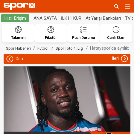
ANA SAYFA
İLK11 KUR
At Yarışı Bankoları
TV'
Hızlı Erişim
Takımım
Fikstür
Puan Durumu
Canlı Skor
Hatayspor'da ayrılık: 
Spor Haberleri
Futbol
Spor Toto 1. Lig
İleri
Geri