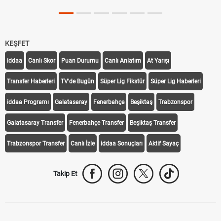
KEŞFET
iddaa
Canlı Skor
Puan Durumu
Canlı Anlatım
At Yarışı
Transfer Haberleri
TV'de Bugün
Süper Lig Fikstür
Süper Lig Haberleri
iddaa Programı
Galatasaray
Fenerbahçe
Beşiktaş
Trabzonspor
Galatasaray Transfer
Fenerbahçe Transfer
Beşiktaş Transfer
Trabzonspor Transfer
Canlı İzle
iddaa Sonuçları
Aktif Sayaç
Takip Et