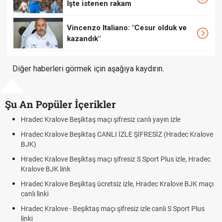
İşte istenen rakam
Vincenzo Italiano: "Cesur olduk ve
kazandık"
Diğer haberleri görmek için aşağıya kaydırın.
Şu An Popüler İçerikler
 Kralove Beşiktaş maçı şifresiz canlı yayın izle
Hradec Kra
 Kralove Beşiktaş CANLI İZLE ŞİFRESİZ (Hradec Kralove
Hradec Kr
BJK link
 Kralove Beşiktaş maçı şifresiz S Sport Plus izle, Hradec
Trivela Ne
e BJK link
Röveşata 
 Kralove Beşiktaş ücretsiz izle, Hradec Kralove BJK maçı
Plonjon Ne
nki
Kralove - Beşiktaş maçı şifresiz izle canlı S Sport Plus