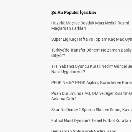
Şu An Popüler İçerikler
Hazırlık Maçı ve Dostluk Maçı Nedir? Resmî
Maçlardan Farkları
Süper Lig Kaç Hafta ve Toplam Kaç Maç Oyn
Türkiye'de Transfer Dönemi Ne Zaman Başlıy
Bitiyor?
TFF Yabancı Oyuncu Kuralı Nedir? Güncel S
Nasıl Uygulanıyor?
PFDK Nedir? PFDK Açılımı, Görevleri ve Karar
Puan Durumunda AG, OM ve Diğer Kısaltmal
Anlama Gelir?
Skor Ne Demek? Sporda Skor ve Sonuç Kavr
Futbol Nasıl Oynanır? Temel Futbol Kuralları
Deplasman Golü Kuralı Nedir? Hangi