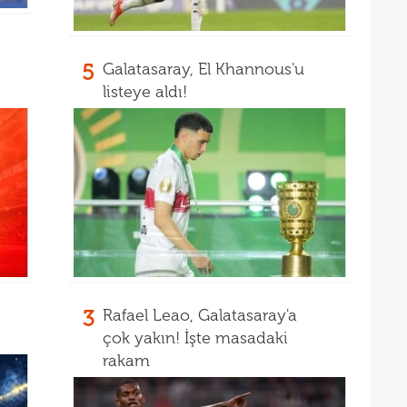
16
maaş
16
5
Galatasaray, El Khannous'u
listeye aldı!
16
yala
16
Rak
16
için 
16
Çeky
16
Erok
16
şamp
16
12. 
3
Rafael Leao, Galatasaray'a
16
Şamp
çok yakın! İşte masadaki
16
müjd
rakam
16
Tayl