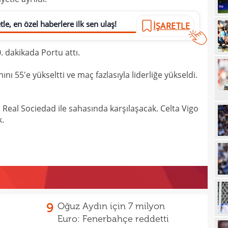
20
le, en özel haberlere ilk sen ulaş!
İŞARETLE
19
19
Inte
. dakikada Portu attı.
19
kattı
 55'e yükseltti ve maç fazlasıyla liderliğe yükseldi.
19
Süe
19
tekli
a Real Sociedad ile sahasında karşılaşacak. Celta Vigo
19
.
18
Unit
18
oyun
18
İsve
18
17
9
Oğuz Aydın için 7 milyon
Euro: Fenerbahçe reddetti
17