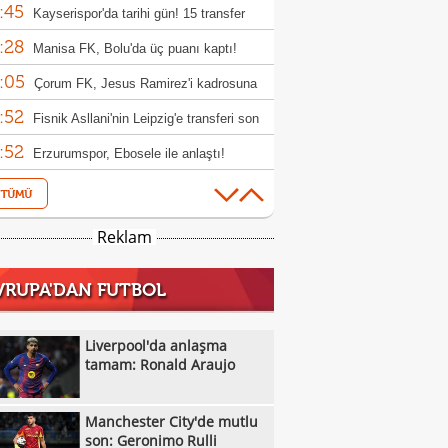
:45
bi dudak uçuklattı
Kayserispor'da tarihi gün! 15 transfer
:28
en!
Manisa FK, Bolu'da üç puanı kaptı!
:05
Çorum FK, Jesus Ramirez'i kadrosuna
:52
!
Fisnik Asllani'nin Leipzig'e transferi son
:52
 iptal oldu!
Erzurumspor, Ebosele ile anlaştı!
:31
Metehan Altunbaş, Kocaelispor'da
:49
Fenerbahçe'ye müjdeli haber: Romelu
Reklam
:29
aku
Filenin Sultanları, Fransa'yı yine devirdi!
VRUPA'DAN FUTBOL
:13
Manchester City'de mutlu son: Geronimo
:09
Kıvanç Taşyaran ve Buğra Ünal, Avrupa
Liverpool'da anlaşma
:42
iyonası'nda finale yükseldi
tamam: Ronald Araujo
Altay, Tuna Üzümcü ile topbaşı yaptı
:36
Sergej Jakirovic'ten Premier Lig, Acun
Manchester City'de mutlu
:08
alı ve Türkiye açıklaması!
Eren Derdiyok Galatasaray'a döndü!
son: Geronimo Rulli