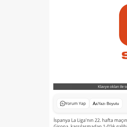
Klavye okları ile 
Yorum Yap
Yazı Boyutu
İspanya La Liga'nın 22. hafta maç
Girona, karşılaşmadan 1-0'lık galibi