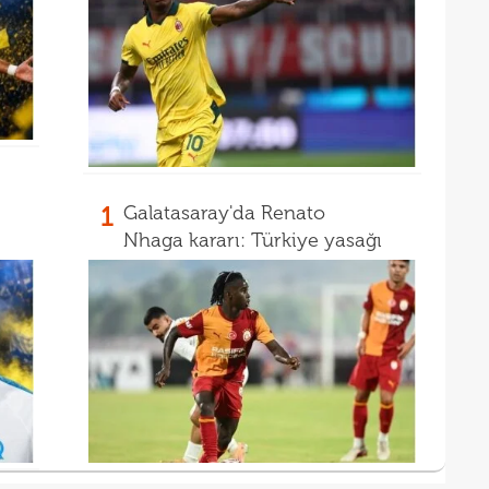
15
pist
15
kadr
15
14
gönl
nası
1
Galatasaray'da Renato
Nhaga kararı: Türkiye yasağı