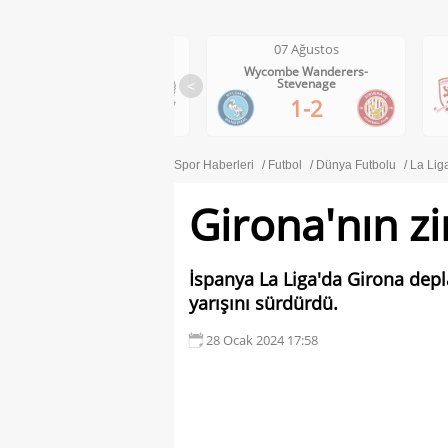
07 Ağustos
07 Ağustos
Wycombe Wanderers-
Middlesbrough-Wrexham
Stevenage
<
1-0
1-2
Spor Haberleri
Futbol
Dünya Futbolu
La Lig
Girona'nın zi
İspanya La Liga'da Girona depl
yarışını sürdürdü.
28 Ocak 2024 17:58