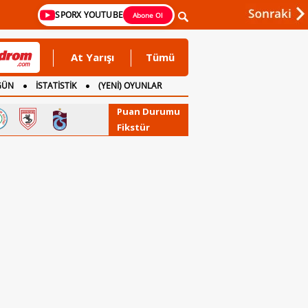
SPORX YOUTUBE
Abone Ol
At Yarışı
Tümü
GÜN
İSTATİSTİK
(YENİ) OYUNLAR
Puan Durumu
Fikstür