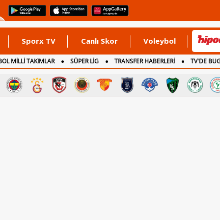
Sporx TV
Canlı Skor
Voleybol
OL MİLLİ TAKIMLAR
SÜPER LİG
TRANSFER HABERLERİ
TV'DE BU