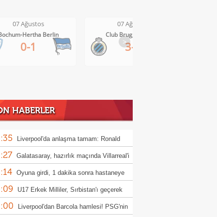
07 Ağustos
07 Ağustos
Club Brugge-Kortrijk
Altach-WSG Tirol
>
3-0
3-1
ON HABERLER
:35
Liverpool'da anlaşma tamam: Ronald
:27
jo
Galatasaray, hazırlık maçında Villarreal'i
:14
uk edecek
Oyuna girdi, 1 dakika sonra hastaneye
:09
rıldı
U17 Erkek Milliler, Sırbistan'ı geçerek
:00
le yükseldi!
Liverpool'dan Barcola hamlesi! PSG'nin