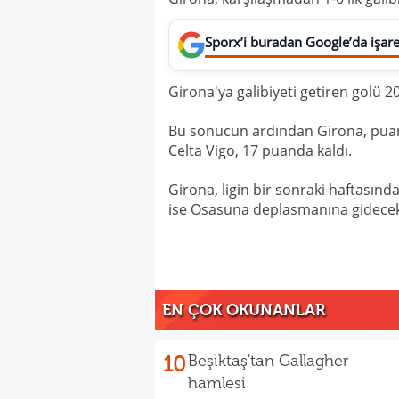
Sporx’i buradan Google’da işaret
Girona'ya galibiyeti getiren golü 20
Bu sonucun ardından Girona, puanını
Celta Vigo, 17 puanda kaldı.
Girona, ligin bir sonraki haftasınd
ise Osasuna deplasmanına gidecek
EN ÇOK OKUNANLAR
10
Beşiktaş'tan Gallagher
hamlesi