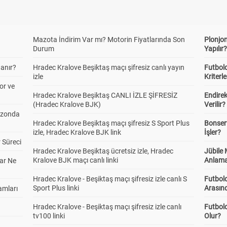
Mazota İndirim Var mı? Motorin Fiyatlarında Son
Plonjon
Durum
Yapılır
anır?
Hradec Kralove Beşiktaş maçı şifresiz canlı yayın
Futbold
izle
Kriterle
or ve
Hradec Kralove Beşiktaş CANLI İZLE ŞİFRESİZ
Endire
(Hradec Kralove BJK)
Verilir?
ezonda
Hradec Kralove Beşiktaş maçı şifresiz S Sport Plus
Bonserv
izle, Hradec Kralove BJK link
İşler?
 Süreci
Hradec Kralove Beşiktaş ücretsiz izle, Hradec
Jübile
Kralove BJK maçı canlı linki
Anlama
ar Ne
Hradec Kralove - Beşiktaş maçı şifresiz izle canlı S
Futbold
Sport Plus linki
Arasınd
amları
Hradec Kralove - Beşiktaş maçı şifresiz izle canlı
Futbol
tv100 linki
Olur?