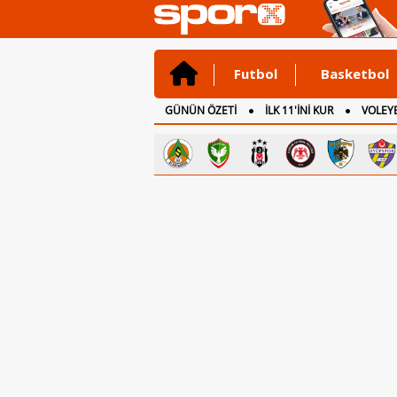
Futbol
Basketbol
GÜNÜN ÖZETİ
İLK 11'İNİ KUR
VOLEYB
CANLI ANLATIM
İNGİLTERE