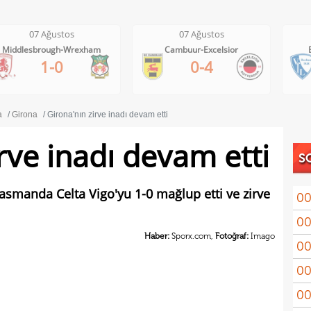
07 Ağustos
07 Ağustos
Cambuur-Excelsior
Bochum-Hertha Berlin
0-4
0-1
a
Girona
Girona'nın zirve inadı devam etti
rve inadı devam etti
S
asmanda Celta Vigo'yu 1-0 mağlup etti ve zirve
00
00
Arau
Haber:
Sporx.com,
Fotoğraf:
Imago
00
kon
00
kaldı
00
fina