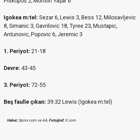
Piskopos 2, Muhsin Yaşar 6
Igokea m:tel:
Sezar 6, Lewis 3, Bess 12, Milosavljevic
8, Simanic 3, Gavrilovic 18, Tyree 23, Mustapic,
Antunovic, Popovic 6, Jeremic 3
1. Periyot:
21-18
Devre:
43-45
3. Periyot:
72-55
Beş faulle çıkan:
39.32 Lewis (Igokea m:tel)
Haber;
Sporx.com ve AA,
Fotoğraf;
X.com