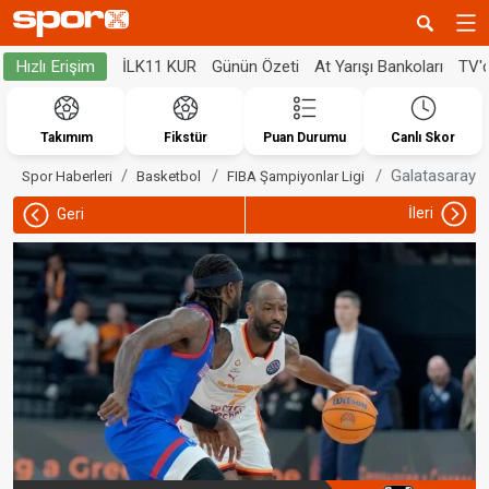
İLK11 KUR
Günün Özeti
At Yarışı Bankoları
TV'
Hızlı Erişim
Takımım
Fikstür
Puan Durumu
Canlı Skor
Galatasaray M
Spor Haberleri
Basketbol
FIBA Şampiyonlar Ligi
İleri
Geri