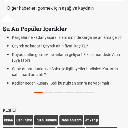
Diğer haberleri görmek için aşağıya kaydırın.
Şu An Popüler İçerikler
 yaşar? İslam dininde karga ne anlama gelir?
Futbolda ofsayt nedir?
eyrek altın fiyatı kaç TL?
Kravat nasıl bağlanı
ek ne anlama geliyor? 8 kısa maddede Altın
Cemre düştü mü? Kış
demek
 ve Sabır ile ilgili ayetler hadisler! Kuran'da
Rüyada kedi görmek e
r?
Evde çilek reçeli nasıl
ar? Kedi kustuktan sonra ne yapılmalı
tarifi
KEŞFET
iddaa
Canlı Skor
Puan Durumu
Canlı Anlatım
At Yarışı