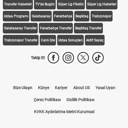
Transfer Haberleri
TV'de Bugün
Süper Lig Fikstür
Süper Lig Haberleri
iddaa Programı
Galatasaray
Fenerbahçe
Beşiktaş
Trabzonspor
Galatasaray Transfer
Fenerbahçe Transfer
Beşiktaş Transfer
Trabzonspor Transfer
Canlı İzle
iddaa Sonuçları
Aktif Sayaç
Takip Et
Bize Ulaşın
Künye
Kariyer
About US
Yasal Uyarı
Çerez Politikası
Gizlilik Politikası
KVKK Aydınlatma Metni Kurumsal