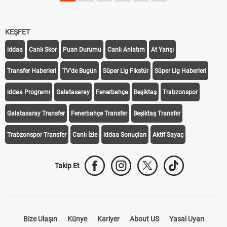
KEŞFET
iddaa
Canlı Skor
Puan Durumu
Canlı Anlatım
At Yarışı
Transfer Haberleri
TV'de Bugün
Süper Lig Fikstür
Süper Lig Haberleri
iddaa Programı
Galatasaray
Fenerbahçe
Beşiktaş
Trabzonspor
Galatasaray Transfer
Fenerbahçe Transfer
Beşiktaş Transfer
Trabzonspor Transfer
Canlı İzle
iddaa Sonuçları
Aktif Sayaç
Takip Et