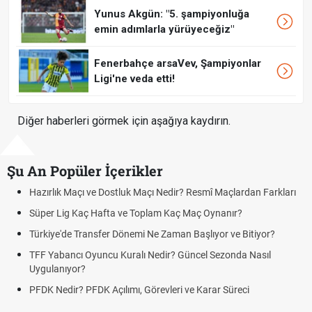
Yunus Akgün: "5. şampiyonluğa
emin adımlarla yürüyeceğiz"
Fenerbahçe arsaVev, Şampiyonlar
Ligi'ne veda etti!
Diğer haberleri görmek için aşağıya kaydırın.
Şu An Popüler İçerikler
ık Maçı ve Dostluk Maçı Nedir? Resmî Maçlardan Farkları
Puan Duru
Lig Kaç Hafta ve Toplam Kaç Maç Oynanır?
Skor Ne D
e'de Transfer Dönemi Ne Zaman Başlıyor ve Bitiyor?
Futbol Na
bancı Oyuncu Kuralı Nedir? Güncel Sezonda Nasıl
Deplasman
nıyor?
Uygulanıy
edir? PFDK Açılımı, Görevleri ve Karar Süreci
DGS Sonu
Tarihini 