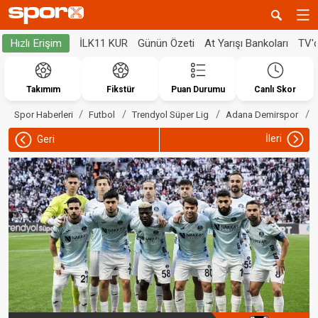
İLK11 KUR
Günün Özeti
At Yarışı Bankoları
TV'
Hızlı Erişim
Takımım
Fikstür
Puan Durumu
Canlı Skor
Spor Haberleri
Futbol
Trendyol Süper Lig
Adana Demirspor
İleri
Geri