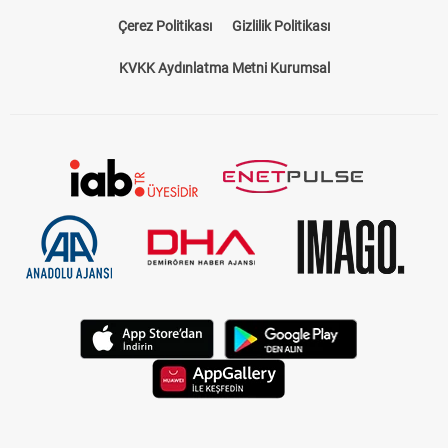
Bize Ulaşın
Künye
Kariyer
About US
Yasal Uyarı
Çerez Politikası
Gizlilik Politikası
KVKK Aydınlatma Metni Kurumsal