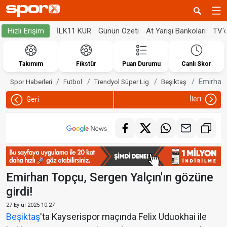
İLK11 KUR
Günün Özeti
At Yarışı Bankoları
TV'
Hızlı Erişim
Takımım
Fikstür
Puan Durumu
Canlı Skor
Emirhan 
Spor Haberleri
Futbol
Trendyol Süper Lig
Beşiktaş
İleri
Geri
Emirhan Topçu, Sergen Yalçın'ın gözüne
girdi!
27 Eylül 2025 10:27
Beşiktaş
'ta Kayserispor maçında Felix Uduokhai ile