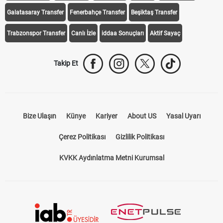
Galatasaray Transfer
Fenerbahçe Transfer
Beşiktaş Transfer
Trabzonspor Transfer
Canlı İzle
iddaa Sonuçları
Aktif Sayaç
Takip Et
Bize Ulaşın
Künye
Kariyer
About US
Yasal Uyarı
Çerez Politikası
Gizlilik Politikası
KVKK Aydınlatma Metni Kurumsal