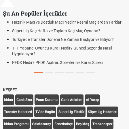
Şu An Popüler İçerikler
Hazırlık Maçı ve Dostluk Maçı Nedir? Resmî Maçlardan Farkları
Süper Lig Kaç Hafta ve Toplam Kaç Maç Oynanır?
Türkiye'de Transfer Dönemi Ne Zaman Başlıyor ve Bitiyor?
TFF Yabancı Oyuncu Kuralı Nedir? Güncel Sezonda Nasıl
Uygulanıyor?
PFDK Nedir? PFDK Açılımı, Görevleri ve Karar Süreci
KEŞFET
iddaa
Canlı Skor
Puan Durumu
Canlı Anlatım
At Yarışı
Transfer Haberleri
TV'de Bugün
Süper Lig Fikstür
Süper Lig Haberleri
iddaa Programı
Galatasaray
Fenerbahçe
Beşiktaş
Trabzonspor