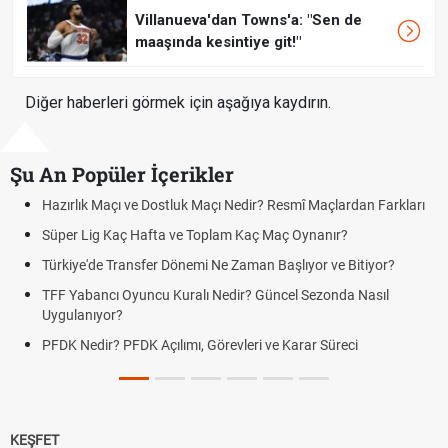
Villanueva'dan Towns'a: "Sen de
maaşında kesintiye git!"
Diğer haberleri görmek için aşağıya kaydırın.
Şu An Popüler İçerikler
Hazırlık Maçı ve Dostluk Maçı Nedir? Resmî Maçlardan Farkları
Pua
Süper Lig Kaç Hafta ve Toplam Kaç Maç Oynanır?
Sko
Türkiye'de Transfer Dönemi Ne Zaman Başlıyor ve Bitiyor?
Fut
TFF Yabancı Oyuncu Kuralı Nedir? Güncel Sezonda Nasıl
Dep
Uygulanıyor?
Uyg
PFDK Nedir? PFDK Açılımı, Görevleri ve Karar Süreci
DGS
Tar