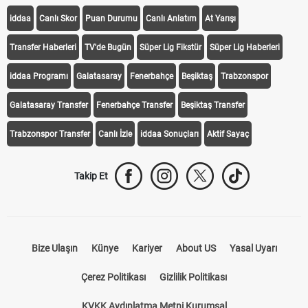
KEŞFET
iddaa
Canlı Skor
Puan Durumu
Canlı Anlatım
At Yarışı
Transfer Haberleri
TV'de Bugün
Süper Lig Fikstür
Süper Lig Haberleri
iddaa Programı
Galatasaray
Fenerbahçe
Beşiktaş
Trabzonspor
Galatasaray Transfer
Fenerbahçe Transfer
Beşiktaş Transfer
Trabzonspor Transfer
Canlı İzle
iddaa Sonuçları
Aktif Sayaç
Takip Et
Bize Ulaşın
Künye
Kariyer
About US
Yasal Uyarı
Çerez Politikası
Gizlilik Politikası