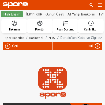
İLK11 KUR
Günün Özeti
At Yarışı Bankoları
TV'
Hızlı Erişim
Takımım
Fikstür
Puan Durumu
Canlı Skor
Doncic'ten Kobe ve Gigi duv
Spor Haberleri
Basketbol
NBA
İleri
Geri