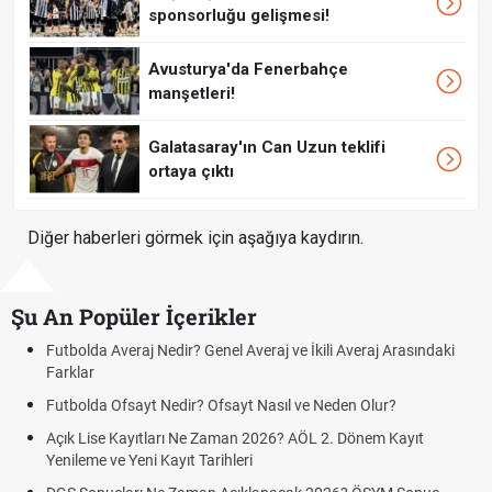
sponsorluğu gelişmesi!
Avusturya'da Fenerbahçe
manşetleri!
Galatasaray'ın Can Uzun teklifi
ortaya çıktı
Diğer haberleri görmek için aşağıya kaydırın.
Şu An Popüler İçerikler
olda Averaj Nedir? Genel Averaj ve İkili Averaj Arasındaki
Fındık 
lar
Oldu m
olda Ofsayt Nedir? Ofsayt Nasıl ve Neden Olur?
Sigaray
 Lise Kayıtları Ne Zaman 2026? AÖL 2. Dönem Kayıt
FENERB
leme ve Yeni Kayıt Tarihleri
GRAZ)