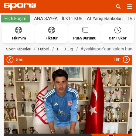
ANA SAYFA
İLK11 KUR
At Yarışı Bankoları
TV'
Hızlı Erişim
Takımım
Fikstür
Puan Durumu
Canlı Skor
Ayvalıkspor'dan kaleci hamle
Spor Haberleri
Futbol
TFF 3. Lig
İleri
Geri