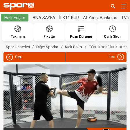
ANA SAYFA
İLK11 KUR
At Yarışı Bankoları
TV'
Hızlı Erişim
Takımım
Fikstür
Puan Durumu
Canlı Skor
"Yenilmez" kick boksç
Spor Haberleri
Diğer Sporlar
Kick Boks
İleri
Geri