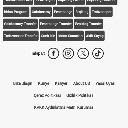
Transfer Haberleri
TV'de Bugün
Süper Lig Fikstür
Süper Lig Haberleri
iddaa Programı
Galatasaray
Fenerbahçe
Beşiktaş
Trabzonspor
Galatasaray Transfer
Fenerbahçe Transfer
Beşiktaş Transfer
Trabzonspor Transfer
Canlı İzle
iddaa Sonuçları
Aktif Sayaç
Takip Et
Bize Ulaşın
Künye
Kariyer
About US
Yasal Uyarı
Çerez Politikası
Gizlilik Politikası
KVKK Aydınlatma Metni Kurumsal