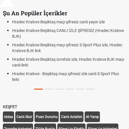
Şu An Popüler İçerikler
ayın izle
Hradec Kralove - Beşiktaş maçı şifresiz izle canlı
İZ (Hradec Kralove
Hradec Kralove Beşiktaş maçı şifresiz tv100 izl
BJK link
t Plus izle, Hradec
Trivela Nedir? Trivela Vuruşu Nasıl Yapılır?
Röveşata Nedir? Röveşata Vuruşu Nasıl Yapılır
dec Kralove BJK maçı
Plonjon Nedir? Kalecilikte Plonjon Hareketi Nasıl
canlı S Sport Plus
KEŞFET
iddaa
Canlı Skor
Puan Durumu
Canlı Anlatım
At Yarışı