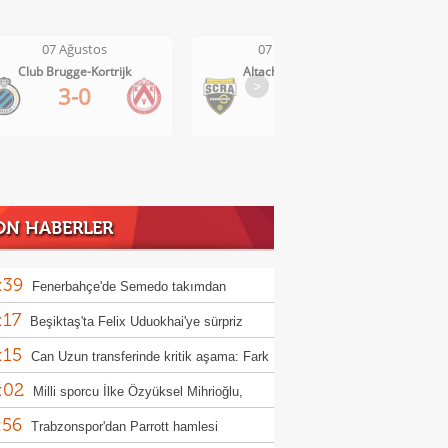
07 Ağustos
07 Ağustos
Club Brugge-Kortrijk
Altach-WSG Tirol
>
3-0
3-1
ON HABERLER
:39
Fenerbahçe'de Semedo takımdan
:17
abilir! İşte nedeni
Beşiktaş'ta Felix Uduokhai'ye sürpriz
:15
!
Can Uzun transferinde kritik aşama: Fark
:02
lyon euro
Milli sporcu İlke Özyüksel Mihrioğlu,
:56
pa şampiyonu oldu
Trabzonspor'dan Parrott hamlesi