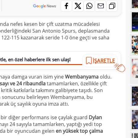
00
Endr
00
Coşk
çında nefes kesen bir çift uzatma mücadelesi
00
"Fib
nderliğindeki San Antonio Spurs, deplasmanda
122-115 kazanarak seride 1-0 öne geçti ve saha
00
Arau
00
kon
le, en özel haberlere ilk sen ulaş!
00
İŞARETLE
kaldı
00
fina
şmaya damga vuran isim yine
Wembanyama
oldu.
23
tale
sayı ve 24 ribaundla
tamamlarken, özellikle çift
tik katkılarla takımını galibiyete taşıdı. Son
23
bird
ın sonucunu belirleyen Wembanyama, bu
23
rak üç sayılık oyuna imza attı.
22
kattı
 bir diğer performans ise çaylak guard
Dylan
mayı 24 sayıyla tamamlarken, yaptığı yedi top
22
anda
arda bir oyuncudan gelen
en yüksek top çalma
22