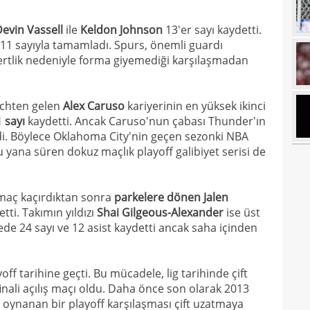
21
evin Vassell
ile
Keldon Johnson
13'er sayı kaydetti.
21
11 sayıyla tamamladı. Spurs, önemli guardı
Luk
ertlik nedeniyle forma giyemediği karşılaşmadan
21
21
Rulli
nchten gelen
Alex Caruso
kariyerinin en yüksek ikinci
20
Şamp
 sayı
kaydetti. Ancak Caruso'nun çabası Thunder'ın
i. Böylece Oklahoma City'nin geçen sezonki NBA
20
 yana süren dokuz maçlık playoff galibiyet serisi de
20
Ilıc
20
 maç kaçırdıktan sonra
parkelere dönen Jalen
19
ti. Takımın yıldızı
Shai Gilgeous-Alexander
ise üst
ede 24 sayı ve 12 asist kaydetti ancak saha içinden
19
Inte
.
19
kattı
f tarihine geçti. Bu mücadele, lig tarihinde çift
19
Süe
nali açılış maçı oldu. Daha önce son olarak 2013
a oynanan bir playoff karşılaşması çift uzatmaya
19
tekli