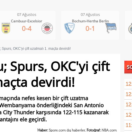
07 Ağustos
07 Ağustos
Cambuur-Excelsior
Bochum-Hertha Berlin
0-4
0-1
Spurs, OKC'yi çift uzatmalı 1. maçta devirdi!
 Spurs, OKC'yi çift
S
açta devirdi!
12
12
ayrıl
k maçında nefes kesen bir çift uzatma
12
r Wembanyama önderliğindeki San Antonio
talip
City Thunder karşısında 122-115 kazanarak
12
5 mi
ntajını ele geçirdi.
11
Avru
Haber:
Sporx.com dış haberler,
Fotoğraf:
NBA.com