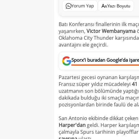
Yorum Yap
Yazı Boyutu
Batı Konferansı finallerinin ilk ma
yaşanırken,
Victor Wembanyama
ö
Oklahoma City Thunder karşısında 
avantajını ele geçirdi.
Sporx’i buradan Google’da işaret
Pazartesi gecesi oynanan karşıla
Fransız süper yıldız mücadeleyi
41 
uzatmanın son bölümünde yaptığı kri
dakikada bulduğu iki smaçla maç
pozisyonlardan birinde faulü de ala
San Antonio ekibinde dikkat çeken
Harper'dan
geldi. Harper karşılaş
çalmayla Spurs tarihinin playoffl
sayısına
ulaştı.