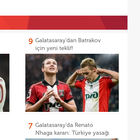
17
17
etti
17
spor
16
Köyb
9
Galatasaray'dan Batrakov
Ivan
için yeni teklif!
7
Galatasaray'da Renato
Nhaga kararı: Türkiye yasağı