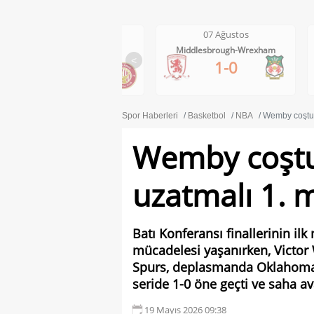
07 Ağustos
07 Ağustos
Wycombe Wanderers-
Middlesbrough-Wrexham
Stevenage
<
1-0
1-2
Spor Haberleri
Basketbol
NBA
Wemby coştu; 
Wemby coştu;
uzatmalı 1. m
Batı Konferansı finallerinin il
mücadelesi yaşanırken, Victo
Spurs, deplasmanda Oklahoma 
seride 1-0 öne geçti ve saha ava
19 Mayıs 2026 09:38