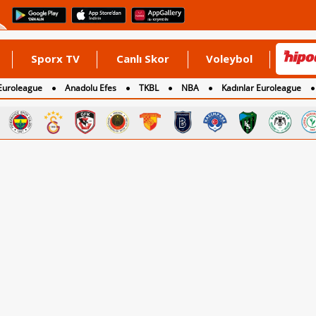
Sporx TV
Canlı Skor
Voleybol
Euroleague
Anadolu Efes
TKBL
NBA
Kadınlar Euroleague