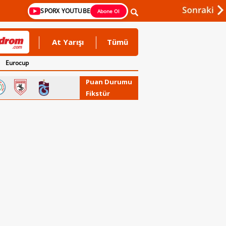
SPORX YOUTUBE
Abone Ol
At Yarışı
Tümü
Eurocup
Puan Durumu
Fikstür