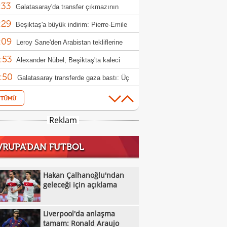
:33
Galatasaray'da transfer çıkmazının
:29
bi: 'Osimhen'
Beşiktaş'a büyük indirim: Pierre-Emile
:09
jerg
Leroy Sane'den Arabistan tekliflerine
:53
t
Alexander Nübel, Beşiktaş'ta kaleci
:50
nunu bitirdi!
Galatasaray transferde gaza bastı: Üç
:42
ız için hamle
İsmail Kartal: "O sezon bu sezon!"
:34
Fenerbahçe'den İsmail Yüksek kararı!
Reklam
:19
Vincenzo Italiano'dan Vlahovic baskısı:
VRUPA'DAN FUTBOL
:19
i bekliyorum"
Diego Simeone, Victor Osimhen'den
:06
eçmiyor!
Hakan Çalhanoğlu'ndan geleceği için
Hakan Çalhanoğlu'ndan
:00
klama
geleceği için açıklama
Galatasaray'dan Batrakov için yeni teklif!
:37
Fenerbahçe'de kader adamı Talisca
Liverpool'da anlaşma
:22
Fenerbahçe, Real Madrid ile anlaştı! Sıra
tamam: Ronald Araujo