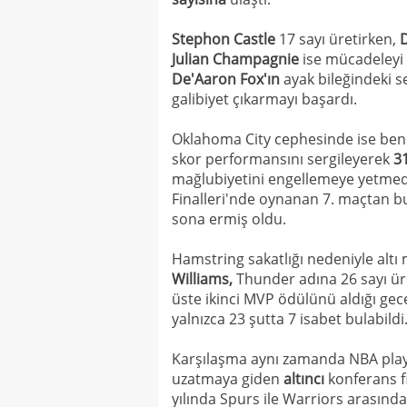
Stephon Castle
17 sayı üretirken,
D
Julian Champagnie
ise mücadeleyi 
De'Aaron Fox'ın
ayak bileğindeki s
galibiyet çıkarmayı başardı.
Oklahoma City cephesinde ise be
skor performansını sergileyerek
31
mağlubiyetini engellemeye yetmed
Finalleri'nde oynanan 7. maçtan bu
sona ermiş oldu.
Hamstring sakatlığı nedeniyle altı
Williams,
Thunder adına 26 sayı üret
üste ikinci MVP ödülünü aldığı gec
yalnızca 23 şutta 7 isabet bulabildi
Karşılaşma aynı zamanda NBA playof
uzatmaya giden
altıncı
konferans fi
yılında Spurs ile Warriors arasınd