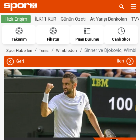
İLK11 KUR
Günün Özeti
At Yarışı Bankoları
TV'
Hızlı Erişim
Takımım
Fikstür
Puan Durumu
Canlı Skor
Sinner ve Djokovic, Wimbledo
Spor Haberleri
Tenis
Wimbledon
İleri
Geri