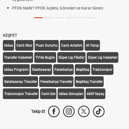
 PFDK Açılımı, Görevleri ve Karar Süreci
DGS Sonuçları
Tarihini Duyur
KEŞFET
iddaa
Canlı Skor
Puan Durumu
Canlı Anlatım
At Yarışı
Transfer Haberleri
TV'de Bugün
Süper Lig Fikstür
Süper Lig Haberleri
iddaa Programı
Galatasaray
Fenerbahçe
Beşiktaş
Trabzonspor
Galatasaray Transfer
Fenerbahçe Transfer
Beşiktaş Transfer
Trabzonspor Transfer
Canlı İzle
iddaa Sonuçları
Aktif Sayaç
Takip Et