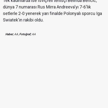
Tek kadınlarda ise İsviçreli tenisçi Belinda Bencic,
dünya 7 numarası Rus Mirra Andreeva'yı 7-6'lık
setlerle 2-0 yenerek yarı finalde Polonyalı sporcu Iga
Swiatek'in rakibi oldu.
Haber;
AA,
Fotoğraf;
AA