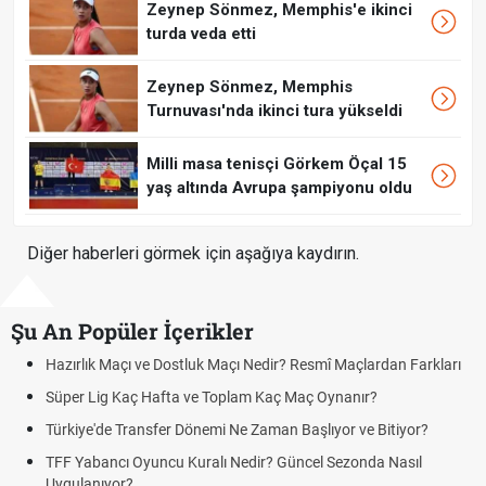
Zeynep Sönmez, Memphis'e ikinci
turda veda etti
Zeynep Sönmez, Memphis
Turnuvası'nda ikinci tura yükseldi
Milli masa tenisçi Görkem Öçal 15
yaş altında Avrupa şampiyonu oldu
Diğer haberleri görmek için aşağıya kaydırın.
Şu An Popüler İçerikler
çı ve Dostluk Maçı Nedir? Resmî Maçlardan Farkları
Puan Durumunda
aç Hafta ve Toplam Kaç Maç Oynanır?
Skor Ne Demek?
Transfer Dönemi Ne Zaman Başlıyor ve Bitiyor?
Futbol Nasıl Oy
 Oyuncu Kuralı Nedir? Güncel Sezonda Nasıl
Deplasman Golü
?
Uygulanıyor?