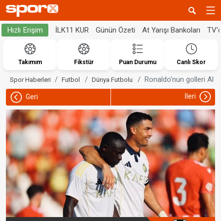
İLK11 KUR
Günün Özeti
At Yarışı Bankoları
TV'
Hızlı Erişim
Takımım
Fikstür
Puan Durumu
Canlı Skor
Ronaldo'nun golleri Al N
Spor Haberleri
Futbol
Dünya Futbolu
İleri
Geri