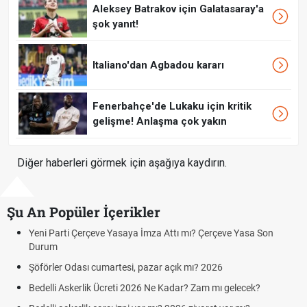
Aleksey Batrakov için Galatasaray'a
şok yanıt!
Italiano'dan Agbadou kararı
Fenerbahçe'de Lukaku için kritik
gelişme! Anlaşma çok yakın
Diğer haberleri görmek için aşağıya kaydırın.
Şu An Popüler İçerikler
 Parti Çerçeve Yasaya İmza Attı mı? Çerçeve Yasa Son
Hafta So
um
Cumarte
rler Odası cumartesi, pazar açık mı? 2026
Aras Ka
Cumarte
lli Askerlik Ücreti 2026 Ne Kadar? Zam mı gelecek?
Hazırlı