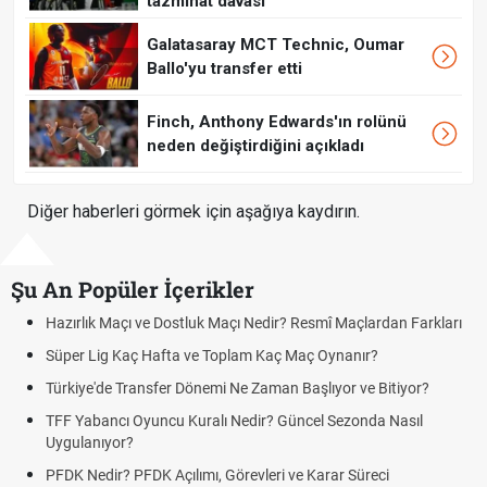
tazminat davası
Galatasaray MCT Technic, Oumar
Ballo'yu transfer etti
Finch, Anthony Edwards'ın rolünü
neden değiştirdiğini açıkladı
Diğer haberleri görmek için aşağıya kaydırın.
Şu An Popüler İçerikler
mî Maçlardan Farkları
Puan Durumunda AG, OM ve Diğer Kısaltmal
 Oynanır?
Skor Ne Demek? Sporda Skor ve Sonuç Kavr
lıyor ve Bitiyor?
Futbol Nasıl Oynanır? Temel Futbol Kuralları
l Sezonda Nasıl
Deplasman Golü Kuralı Nedir? Hangi Organ
Uygulanıyor?
arar Süreci
DGS Sonuçları Ne Zaman Açıklanacak 202