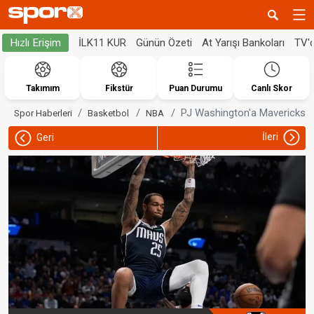
İLK11 KUR
Günün Özeti
At Yarışı Bankoları
TV'
Hızlı Erişim
Takımım
Fikstür
Puan Durumu
Canlı Skor
PJ Washington'a Mavericks't
Spor Haberleri
Basketbol
NBA
İleri
Geri