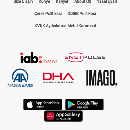
Bize Ulaşın
Künye
Kariyer
About US
Yasal Uyarı
Çerez Politikası
Gizlilik Politikası
KVKK Aydınlatma Metni Kurumsal