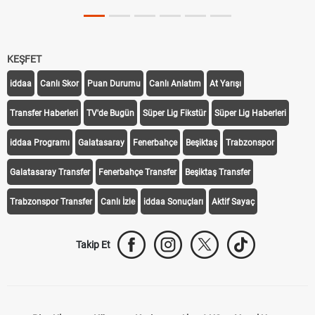
Tarihini Duyurdu
KEŞFET
iddaa
Canlı Skor
Puan Durumu
Canlı Anlatım
At Yarışı
Transfer Haberleri
TV'de Bugün
Süper Lig Fikstür
Süper Lig Haberleri
iddaa Programı
Galatasaray
Fenerbahçe
Beşiktaş
Trabzonspor
Galatasaray Transfer
Fenerbahçe Transfer
Beşiktaş Transfer
Trabzonspor Transfer
Canlı İzle
iddaa Sonuçları
Aktif Sayaç
Takip Et