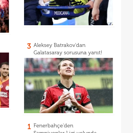
13
12
3
Aleksey Batrakov'dan
Galatasaray sorusuna yanıt!
1
Fenerbahçe'den