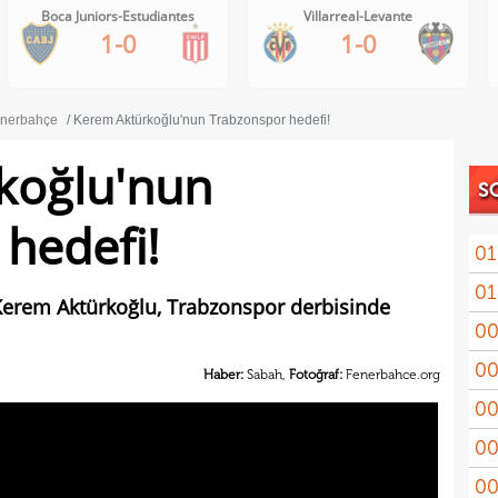
Villarreal-Levante
AC Milan-Inter
1-0
1-1
nerbahçe
Kerem Aktürkoğlu'nun Trabzonspor hedefi!
koğlu'nun
S
hedefi!
01
01
11'le
 Kerem Aktürkoğlu, Trabzonspor derbisinde
00
iddi
00
Şamp
Haber:
Sabah,
Fotoğraf:
Fenerbahce.org
00
Vict
00
mağl
00