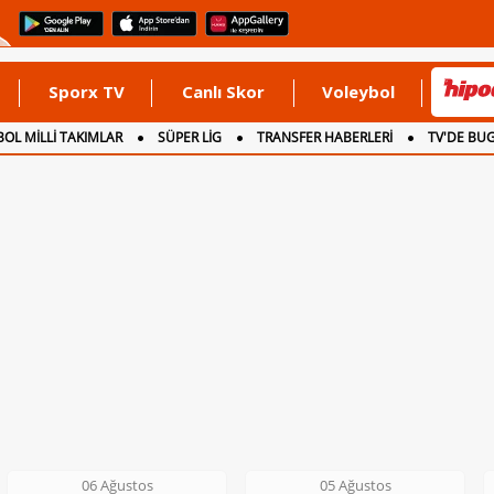
Sporx TV
Canlı Skor
Voleybol
OL MİLLİ TAKIMLAR
SÜPER LİG
TRANSFER HABERLERİ
TV'DE BU
05 Ağustos
05 Ağustos