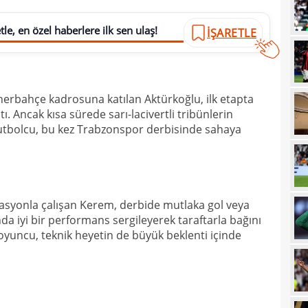
21
sevi
le, en özel haberlere ilk sen ulaş!
İŞARETLE
21
maçt
21
21
nerbahçe kadrosuna katılan Aktürkoğlu, ilk etapta
ştı. Ancak kısa sürede sarı-lacivertli tribünlerin
21
 futbolcu, bu kez Trabzonspor derbisinde sahaya
20
tara
19
soru
19
net 
asyonla çalışan Kerem, derbide mutlaka gol veya
19
Ligi
nda iyi bir performans sergileyerek taraftarla bağını
oyuncu, teknik heyetin de büyük beklenti içinde
19
"Paz
18
prov
18
duy