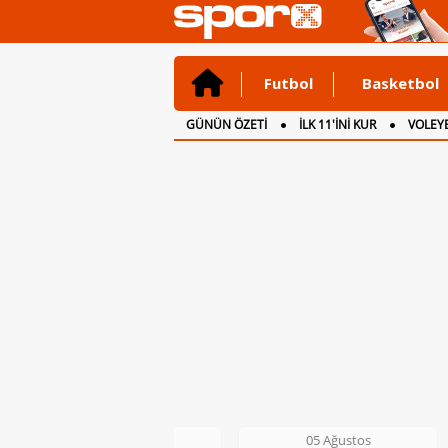
Futbol
Basketbol
GÜNÜN ÖZETİ
İLK 11'İNİ KUR
VOLEYB
CANLI ANLATIM
İNGİLTERE
05 Ağustos
06 Ağustos