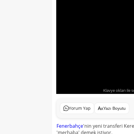
Klavye okları ile 
Yorum Yap
Yazı Boyutu
Fenerbahçe
'nin yeni transferi Ke
'merhaba' demek istiyor.