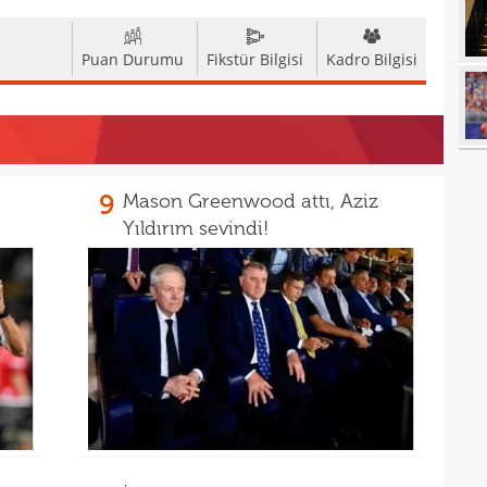
17
açık
17
durd
Puan Durumu
Fikstür Bilgisi
Kadro Bilgisi
16
16
16
16
9
Mason Greenwood attı, Aziz
Yıldırım sevindi!
16
16
Bord
16
15
açık
15
aldı!
15
14
ayrı