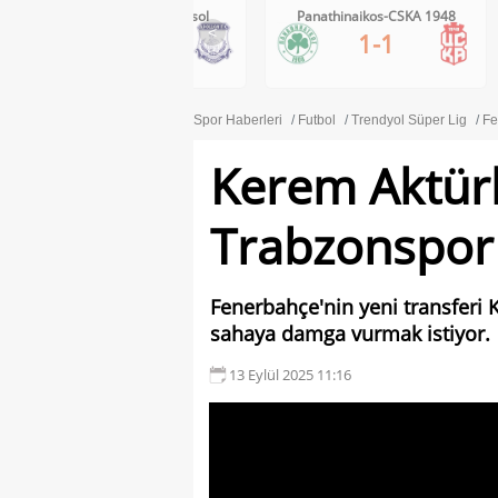
Panathinaikos-CSKA 1948
Boca Juniors-Estudiantes
<
1-1
1-0
Spor Haberleri
Futbol
Trendyol Süper Lig
Fe
Kerem Aktür
Trabzonspor 
Fenerbahçe'nin yeni transferi
sahaya damga vurmak istiyor.
13 Eylül 2025 11:16