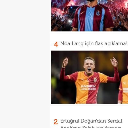
4
Noa Lang için flaş açıklama!
2
Ertuğrul Doğan'dan Serdal