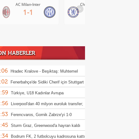
Chelsea-Juventus
SSC Napoli-Osasuna
>
0-1
2-1
ON HABERLER
:06
Hradec Kralove - Beşiktaş: Muhtemel
:02
r
Fenerbahçe'de Sidiki Cherif için Stuttgart
:59
ası!
Türkiye, U18 Kadınlar Avrupa
:56
iyonası'nda Sırbistan'a 70-67 yenildi
Liverpool'dan 40 milyon euroluk transfer;
:53
or Munoz
Ferencvaros, Gornik Zabrze'yi 1-0
:45
up etti
Sturm Graz, Greenwood'a hayran kaldı
:34
Bodrum FK, 2 futbolcuyu kadrosuna kattı