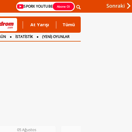
SPORX YOUTUBE
Abone Ol
At Yarışı
Tümü
GÜN
İSTATİSTİK
(YENİ) OYUNLAR
05 Ağustos
05 Ağustos