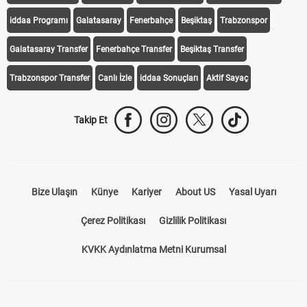
iddaa Programı
Galatasaray
Fenerbahçe
Beşiktaş
Trabzonspor
Galatasaray Transfer
Fenerbahçe Transfer
Beşiktaş Transfer
Trabzonspor Transfer
Canlı İzle
iddaa Sonuçları
Aktif Sayaç
Takip Et
Bize Ulaşın
Künye
Kariyer
About US
Yasal Uyarı
Çerez Politikası
Gizlilik Politikası
KVKK Aydınlatma Metni Kurumsal