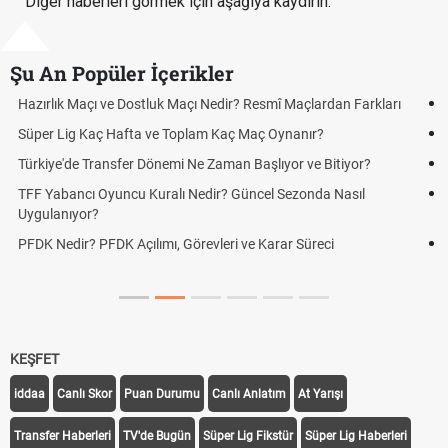
Diğer haberleri görmek için aşağıya kaydırın.
Şu An Popüler İçerikler
Puan Durumunda AG, OM ve Diğer Kısaltmalar Ne Anlama Gelir?
Skor Ne Demek? Sporda Skor ve Sonuç Kavramları
Futbol Nasıl Oynanır? Temel Futbol Kuralları
Deplasman Golü Kuralı Nedir? Hangi Organizasyonlarda
Uygulanıyor?
DGS Sonuçları Ne Zaman Açıklanacak 2026? ÖSYM Sonuç
Tarihini Duyurdu
KEŞFET
iddaa
Canlı Skor
Puan Durumu
Canlı Anlatım
At Yarışı
Transfer Haberleri
TV'de Bugün
Süper Lig Fikstür
Süper Lig Haberleri