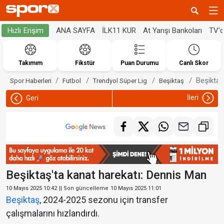
ANA SAYFA
İLK11 KUR
At Yarışı Bankoları
TV'
Hızlı Erişim
Takımım
Fikstür
Puan Durumu
Canlı Skor
Beşiktaş
Spor Haberleri
Futbol
Trendyol Süper Lig
Beşiktaş
İleri
Geri
Beşiktaş'ta kanat harekatı: Dennis Man
10 Mayıs 2025 10:42
|| Son güncelleme
10 Mayıs 2025 11:01
Beşiktaş
, 2024-2025 sezonu için transfer
çalışmalarını hızlandırdı.