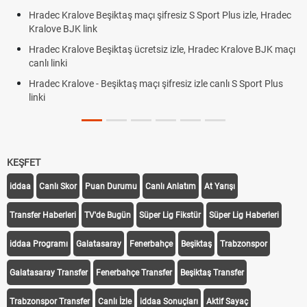
Hradec Kralove Beşiktaş maçı şifresiz S Sport Plus izle, Hradec
Kralove BJK link
Hradec Kralove Beşiktaş ücretsiz izle, Hradec Kralove BJK maçı
canlı linki
Hradec Kralove - Beşiktaş maçı şifresiz izle canlı S Sport Plus
linki
KEŞFET
iddaa
Canlı Skor
Puan Durumu
Canlı Anlatım
At Yarışı
Transfer Haberleri
TV'de Bugün
Süper Lig Fikstür
Süper Lig Haberleri
iddaa Programı
Galatasaray
Fenerbahçe
Beşiktaş
Trabzonspor
Galatasaray Transfer
Fenerbahçe Transfer
Beşiktaş Transfer
Trabzonspor Transfer
Canlı İzle
iddaa Sonuçları
Aktif Sayaç