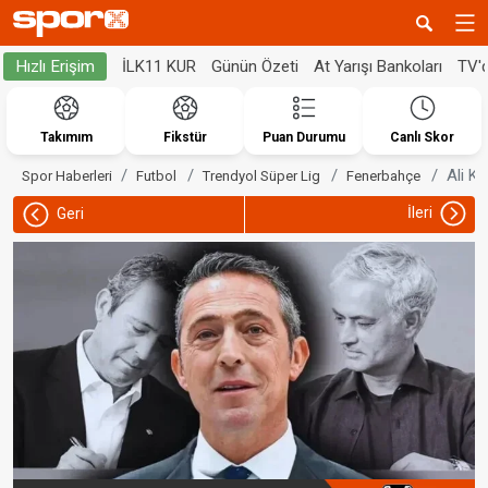
İLK11 KUR
Günün Özeti
At Yarışı Bankoları
TV'
Hızlı Erişim
Takımım
Fikstür
Puan Durumu
Canlı Skor
Ali K
Spor Haberleri
Futbol
Trendyol Süper Lig
Fenerbahçe
İleri
Geri