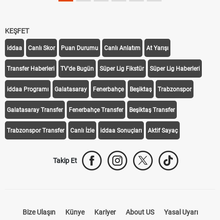
KEŞFET
iddaa
Canlı Skor
Puan Durumu
Canlı Anlatım
At Yarışı
Transfer Haberleri
TV'de Bugün
Süper Lig Fikstür
Süper Lig Haberleri
iddaa Programı
Galatasaray
Fenerbahçe
Beşiktaş
Trabzonspor
Galatasaray Transfer
Fenerbahçe Transfer
Beşiktaş Transfer
Trabzonspor Transfer
Canlı İzle
iddaa Sonuçları
Aktif Sayaç
Takip Et