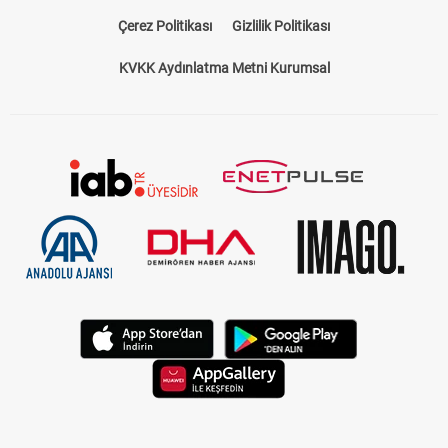
Bize Ulaşın
Künye
Kariyer
About US
Yasal Uyarı
Çerez Politikası
Gizlilik Politikası
KVKK Aydınlatma Metni Kurumsal