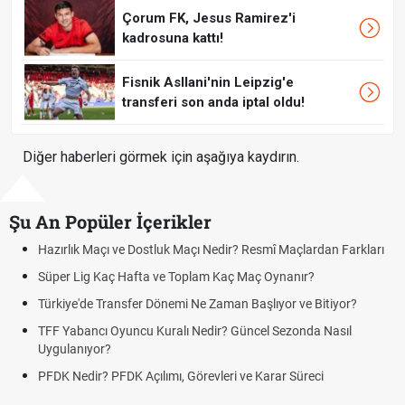
Çorum FK, Jesus Ramirez'i
kadrosuna kattı!
Fisnik Asllani'nin Leipzig'e
transferi son anda iptal oldu!
Diğer haberleri görmek için aşağıya kaydırın.
Şu An Popüler İçerikler
ir? Resmî Maçlardan Farkları
Puan Durumunda AG, OM ve Diğer Kıs
aç Maç Oynanır?
Skor Ne Demek? Sporda Skor ve Sonu
an Başlıyor ve Bitiyor?
Futbol Nasıl Oynanır? Temel Futbol Ku
 Güncel Sezonda Nasıl
Deplasman Golü Kuralı Nedir? Hangi
Uygulanıyor?
i ve Karar Süreci
DGS Sonuçları Ne Zaman Açıklanaca
Tarihini Duyurdu