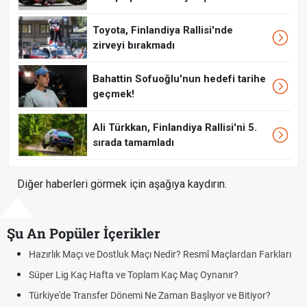
Toyota, Finlandiya Rallisi'nde
zirveyi bırakmadı
Bahattin Sofuoğlu'nun hedefi tarihe
geçmek!
Ali Türkkan, Finlandiya Rallisi'ni 5.
sırada tamamladı
Diğer haberleri görmek için aşağıya kaydırın.
Şu An Popüler İçerikler
 Maçlardan Farkları
Puan Durumunda AG, OM ve Diğer Kısaltmalar 
nanır?
Skor Ne Demek? Sporda Skor ve Sonuç Kavraml
or ve Bitiyor?
Futbol Nasıl Oynanır? Temel Futbol Kuralları