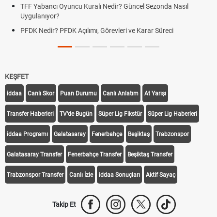
ezonda Nasıl
Deplasman Golü Kuralı Nedir? Hangi Organiza
Uygulanıyor?
r Süreci
DGS Sonuçları Ne Zaman Açıklanacak 2026? 
Tarihini Duyurdu
KEŞFET
iddaa
Canlı Skor
Puan Durumu
Canlı Anlatım
At Yarışı
Transfer Haberleri
TV'de Bugün
Süper Lig Fikstür
Süper Lig Haberleri
iddaa Programı
Galatasaray
Fenerbahçe
Beşiktaş
Trabzonspor
Galatasaray Transfer
Fenerbahçe Transfer
Beşiktaş Transfer
Trabzonspor Transfer
Canlı İzle
iddaa Sonuçları
Aktif Sayaç
Takip Et