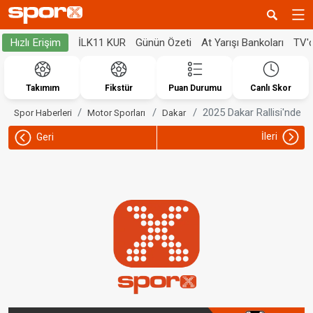
İLK11 KUR
Günün Özeti
At Yarışı Bankoları
TV'
Hızlı Erişim
Takımım
Fikstür
Puan Durumu
Canlı Skor
2025 Dakar Rallisi'nde 1
Spor Haberleri
Motor Sporları
Dakar
İleri
Geri