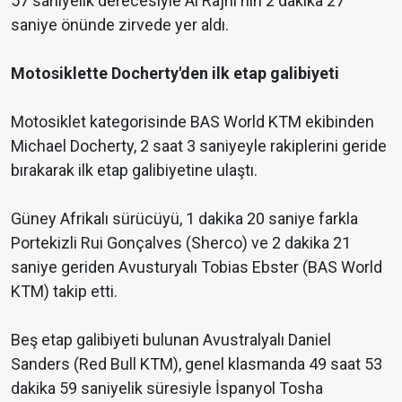
57 saniyelik derecesiyle Al Rajhi'nin 2 dakika 27
saniye önünde zirvede yer aldı.
Motosiklette Docherty'den ilk etap galibiyeti
Motosiklet kategorisinde BAS World KTM ekibinden
Michael Docherty, 2 saat 3 saniyeyle rakiplerini geride
bırakarak ilk etap galibiyetine ulaştı.
Güney Afrikalı sürücüyü, 1 dakika 20 saniye farkla
Portekizli Rui Gonçalves (Sherco) ve 2 dakika 21
saniye geriden Avusturyalı Tobias Ebster (BAS World
KTM) takip etti.
Beş etap galibiyeti bulunan Avustralyalı Daniel
Sanders (Red Bull KTM), genel klasmanda 49 saat 53
dakika 59 saniyelik süresiyle İspanyol Tosha