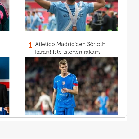
15
kattı
15
seyi
"Gal
1
Atletico Madrid'den Sörloth
kararı! İşte istenen rakam