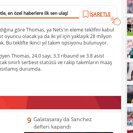
21
le, en özel haberlere ilk sen ulaş!
İŞARETLE
21
gitti
dığına göre Thomas, ya Nets'in eleme teklifini kabul
21
kart
t oyuncu olacak ya da iki yıl için yaklaşık 28 milyon
21
açık
k. Bu teklifte ikinci yıl takım opsiyonu bulunuyor.
21
çözü
yen Thomas, 24.0 sayı, 3.3 ribaund ve 3.8 asist
21
cak sınırlı serbest statüsü ve rakip takımların maaş
 kısıtlamış durumda.
20
kara
20
Must
20
19
19
9
Galatasaray'da Sanchez
19
defteri kapandı