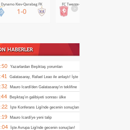
Dynamo Kiev-Qarabag FK
FC Twente-Dunajska Streda
>
1-0
6-0
ON HABERLER
:50
Yazarlardan Beşiktaş yorumları
:41
Galatasaray, Rafael Leao ile anlaştı! İşte
:32
adaki rakam
Mauro Icardi'den Galatasaray'ın teklifine
:44
Beşiktaş'ın galibiyeti sonrası ülke
:22
nında son durum
İşte Konferans Ligi'nde gecenin sonuçları
:19
Mauro Icardi'ye yeni talip
:04
İşte Avrupa Ligi'nde gecenin sonuçları!