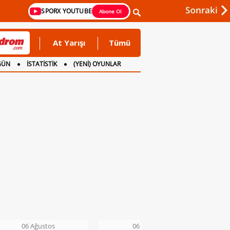
SPORX YOUTUBE
Abone Ol
At Yarışı
Tümü
GÜN
İSTATİSTİK
(YENİ) OYUNLAR
06 Ağustos
06 Ağustos