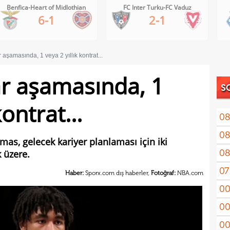
Benfica-Heart of Midlothian
FC Inter Turku-FC Vaduz
6-1
2-1
aşamasında, 1 veya 2 yıllık kontrat...
r aşamasında, 1
S
kontrat...
08
08
as, gelecek kariyer planlaması için iki
08
 üzere.
mas
07
ret!
Haber:
Sporx.com dış haberler,
Fotoğraf:
NBA.com
00
pua
00
00