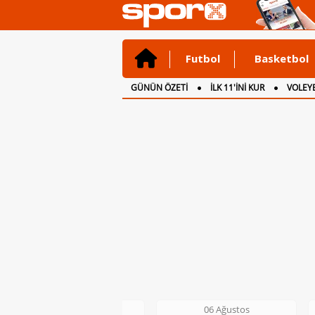
Futbol
Basketbol
GÜNÜN ÖZETİ
İLK 11'İNİ KUR
VOLEYB
CANLI ANLATIM
İNGİLTERE
06 Ağustos
06 Ağustos