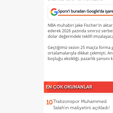
Sporx’i buradan Google’da işaret
NBA muhabiri Jake Fischer'in aktar
ederek 2026 yazında sınırsız serbes
dolar değerindeki teklifi imzalayaca
Geçtiğimiz sezon 25 maçta forma gi
ortalamalarıyla dikkat çekmişti. An
boşluğu eksikliği, pazarlık şansını
EN ÇOK OKUNANLAR
10
Trabzonspor Muhammed
Salah'ın maliyetini açıkladı!