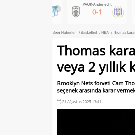
Lech Poznan-Klaksvik
PAOK-Anderlecht
<
1-0
0-1
Spor Haberleri
Basketbol
NBA
Thomas karar 
Thomas kara
veya 2 yıllık 
Brooklyn Nets forveti Cam Thom
seçenek arasında karar vermek
21 Ağustos 2025 13:41