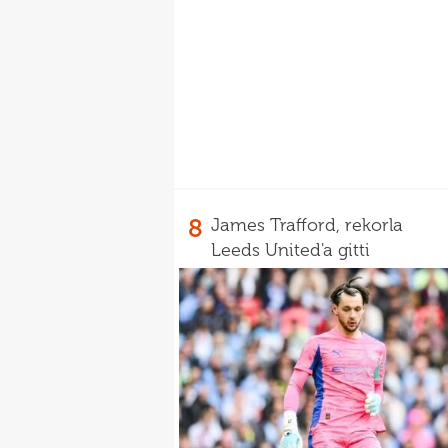
8
James Trafford, rekorla
Leeds United'a gitti