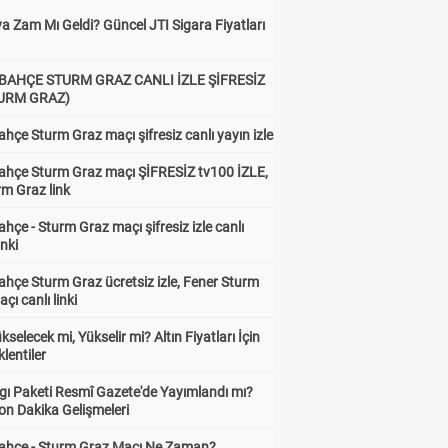
a Zam Mı Geldi? Güncel JTI Sigara Fiyatları
BAHÇE STURM GRAZ CANLI İZLE ŞİFRESİZ
TURM GRAZ)
hçe Sturm Graz maçı şifresiz canlı yayın izle
ahçe Sturm Graz maçı ŞİFRESİZ tv100 İZLE,
rm Graz link
hçe - Sturm Graz maçı şifresiz izle canlı
inki
hçe Sturm Graz ücretsiz izle, Fener Sturm
çı canlı linki
ükselecek mi, Yükselir mi? Altın Fiyatları İçin
lentiler
gı Paketi Resmî Gazete'de Yayımlandı mı?
on Dakika Gelişmeleri
ahçe - Sturm Graz Maçı Ne Zaman?