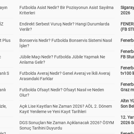
yayın
Futbolda Asist Nedir? Bir Pozisyonun Asist Sayılma
Sigaray
Kriterleri
2026
İZ
Endirekt Serbest Vuruş Nedir? Hangi Durumlarda
FENER
Verilir?
(FB S
t Plus
Bonservis Nedir? Futbolda Bonservis Sistemi Nasıl
Fenerba
İşler?
Fenerb
c
Jübile Maçı Nedir? Futbolda Jübile Yapmak Ne
FB Stu
Anlama Gelir?
Fenerba
anlı S
Futbolda Averaj Nedir? Genel Averaj ve İkili Averaj
tv100 l
Arasındaki Farklar
Fenerba
anlı
Futbolda Ofsayt Nedir? Ofsayt Nasıl ve Neden
Graz ma
Olur?
Altın Y
zle,
Açık Lise Kayıtları Ne Zaman 2026? AÖL 2. Dönem
Son Bek
Kayıt Yenileme ve Yeni Kayıt Tarihleri
12. Yar
DGS Sonuçları Ne Zaman Açıklanacak 2026? ÖSYM
2026 S
Sonuç Tarihini Duyurdu
lır?
Fenerb