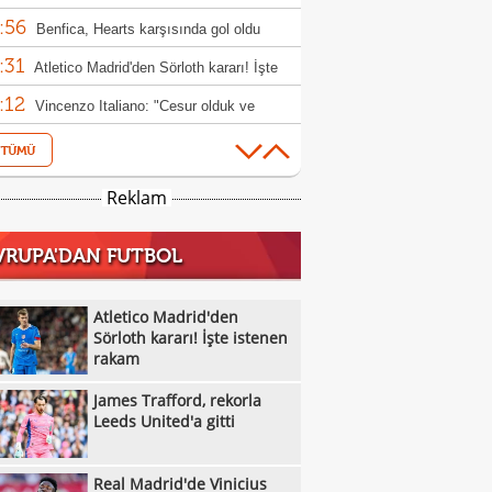
:56
Benfica, Hearts karşısında gol oldu
:31
ı!
Atletico Madrid'den Sörloth kararı! İşte
:12
nen rakam
Vincenzo Italiano: "Cesur olduk ve
:11
ndık"
Alexander Nübel: "Gol atmışız gibi
:05
ndim"
Filenin Sultanları'ndan güçlü prova
Reklam
:05
Galatasaray MCT Technic, Alen
VRUPA'DAN FUTBOL
:00
lagic'i kadrosuna kattı
Beşiktaş'tan Avrupa'da dalya zaferi
:55
Beşiktaş Kadın Futbol Takımı, üç golle
Atletico Madrid'den
:16
andı
Sörloth kararı! İşte istenen
Emirhan Topçu: "Topun oraya geleceğini
rakam
:11
ettim"
Semih Kılıçsoy: "Beşiktaş'ı çok
James Trafford, rekorla
:05
mişim"
Beşiktaş'ta inanılmaz rakam: Alexander
Leeds United'a gitti
:52
el
10 kişi kalan Beşiktaş'tan Avrupa'da 100.
Real Madrid'de Vinicius
:49
r!
Galatasaray'dan suç duyurusu