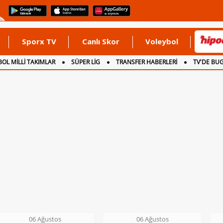
Sporx TV
Canlı Skor
Voleybol
OL MİLLİ TAKIMLAR
SÜPER LİG
TRANSFER HABERLERİ
TV'DE BU
06 Ağustos
06 Ağustos