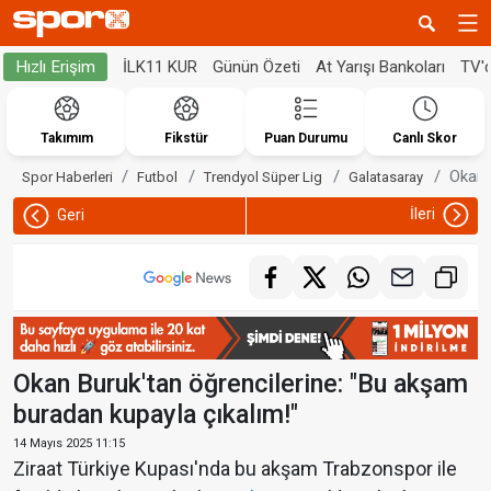
İLK11 KUR
Günün Özeti
At Yarışı Bankoları
TV'
Hızlı Erişim
Takımım
Fikstür
Puan Durumu
Canlı Skor
Okan 
Spor Haberleri
Futbol
Trendyol Süper Lig
Galatasaray
İleri
Geri
Okan Buruk'tan öğrencilerine: "Bu akşam
buradan kupayla çıkalım!"
14 Mayıs 2025 11:15
Ziraat Türkiye Kupası'nda bu akşam Trabzonspor ile