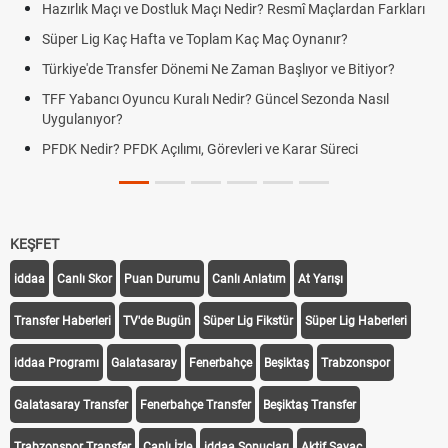
Hazırlık Maçı ve Dostluk Maçı Nedir? Resmî Maçlardan Farkları
Süper Lig Kaç Hafta ve Toplam Kaç Maç Oynanır?
Türkiye'de Transfer Dönemi Ne Zaman Başlıyor ve Bitiyor?
TFF Yabancı Oyuncu Kuralı Nedir? Güncel Sezonda Nasıl
Uygulanıyor?
PFDK Nedir? PFDK Açılımı, Görevleri ve Karar Süreci
KEŞFET
iddaa
Canlı Skor
Puan Durumu
Canlı Anlatım
At Yarışı
Transfer Haberleri
TV'de Bugün
Süper Lig Fikstür
Süper Lig Haberleri
iddaa Programı
Galatasaray
Fenerbahçe
Beşiktaş
Trabzonspor
Galatasaray Transfer
Fenerbahçe Transfer
Beşiktaş Transfer
Trabzonspor Transfer
Canlı İzle
iddaa Sonuçları
Aktif Sayaç