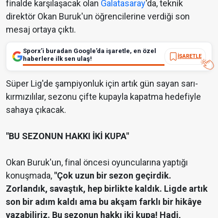
finalde karşılaşacak olan
Galatasaray
'da, teknik
direktör Okan Buruk'un öğrencilerine verdiği son
mesaj ortaya çıktı.
Sporx’i buradan Google’da işaretle, en özel
İŞARETLE
haberlere ilk sen ulaş!
Süper Lig'de şampiyonluk için artık gün sayan sarı-
kırmızılılar, sezonu çifte kupayla kapatma hedefiyle
sahaya çıkacak.
"BU SEZONUN HAKKI İKİ KUPA"
Okan Buruk'un, final öncesi oyuncularına yaptığı
konuşmada,
"Çok uzun bir sezon geçirdik.
Zorlandık, savaştık, hep birlikte kaldık. Ligde artık
son bir adım kaldı ama bu akşam farklı bir hikâye
yazabiliriz. Bu sezonun hakkı iki kupa! Hadi,