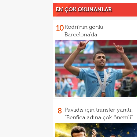
EN ÇOK OKUNANLAR
10
Rodri'nin gönlü
Barcelona'da
8
Pavlidis için transfer yanıtı:
"Benfica adına çok önemli"