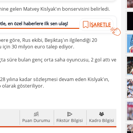
16
yala
ine gelen Matvey Kislyak'ın bonservisini belirledi.
16
Rak
le, en özel haberlere ilk sen ulaş!
İŞARETLE
16
için 
16
Çeky
re göre, Rus ekibi, Beşiktaş'ın ilgilendiği 20
için 30 milyon euro talep ediyor.
16
Erok
16
şamp
 süre bulan genç orta saha oyuncusu, 2 gol attı ve
16
12. 
16
28 yılına kadar sözleşmesi devam eden Kislyak'ın,
Şamp
olarak gösteriliyor.
16
müjd
16
Tayl
15
pist
15
Puan Durumu
Fikstür Bilgisi
Kadro Bilgisi
kadr
15