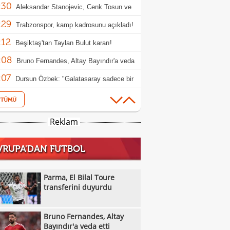
:30
o'yu transfer etti
Aleksandar Stanojevic, Cenk Tosun ve
:29
 Akbaba'dan Süper Lig mesajı
Trabzonspor, kamp kadrosunu açıkladı!
:12
eksik
Beşiktaş'tan Taylan Bulut kararı!
:08
Bruno Fernandes, Altay Bayındır'a veda
:07
Dursun Özbek: "Galatasaray sadece bir
:05
 kulübü değil"
Göztepe ile Trabzonspor, İsmail
:54
aşı'nın jübilesi için sahada
VakıfBank'tan smaçör takviyesi: Vanja
Reklam
:49
ovic kadroya katıldı
Hull City'den orta sahaya takviye: Hjerto-
VRUPA'DAN FUTBOL
:49
 imzayı attı
Galatasaray, hazırlık maçında Villarreal'i
:44
uk edecek
Finch, Anthony Edwards'ın rolünü neden
Parma, El Bilal Toure
:44
ştirdiğini açıkladı
transferini duyurdu
Villanueva'dan Towns'a: "Sen de
:42
ında kesintiye git!"
Trabzonspor'da Folcarelli ameliyat oldu
Bruno Fernandes, Altay
:39
Trabzonspor'dan Salah için haciz
Bayındır'a veda etti