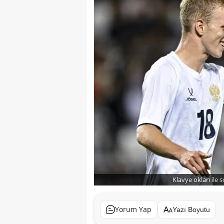
Klavye okları ile 
Yorum Yap
Yazı Boyutu