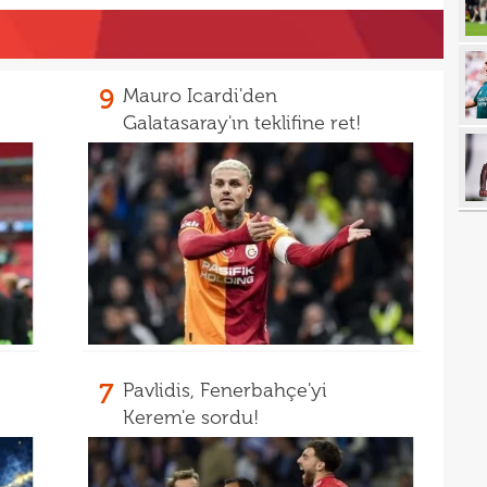
14
gönl
14
nası
9
Mauro Icardi'den
14
açık
Galatasaray'ın teklifine ret!
14
Sams
14
14
kötü
14
Fene
14
13
heye
13
Türk
7
Pavlidis, Fenerbahçe'yi
13
Kerem'e sordu!
13
kalı
13
ikna