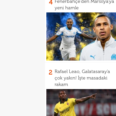
4
Fenerbahçe'den Marsilya'ya
yeni hamle
2
Rafael Leao, Galatasaray'a
çok yakın! İşte masadaki
rakam