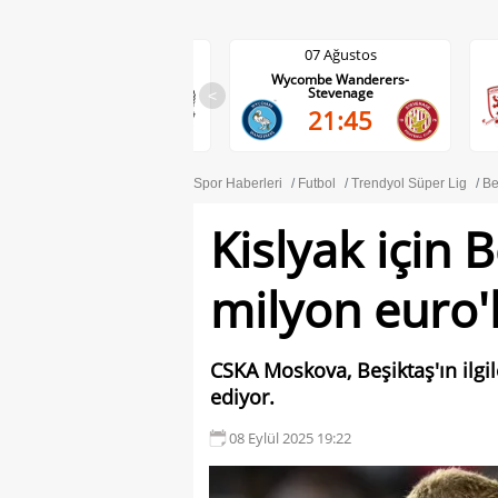
07 Ağustos
07 Ağustos
Wycombe Wanderers-
Middlesbrough-Wrexham
Stevenage
<
22:00
21:45
Spor Haberleri
Futbol
Trendyol Süper Lig
Be
Kislyak için 
milyon euro'l
CSKA Moskova, Beşiktaş'ın ilgil
ediyor.
08 Eylül 2025 19:22