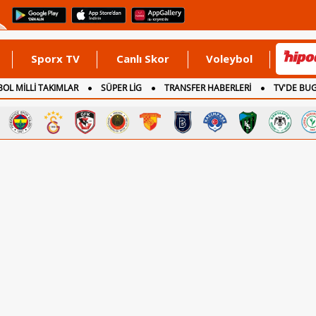
Sporx TV
Canlı Skor
Voleybol
OL MİLLİ TAKIMLAR
SÜPER LİG
TRANSFER HABERLERİ
TV'DE BU