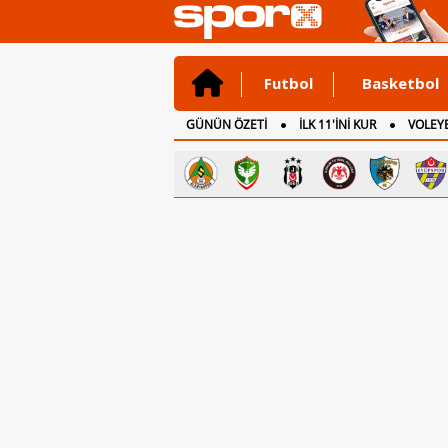
Futbol
Basketbol
GÜNÜN ÖZETİ
İLK 11'İNİ KUR
VOLEYB
CANLI ANLATIM
İNGİLTERE