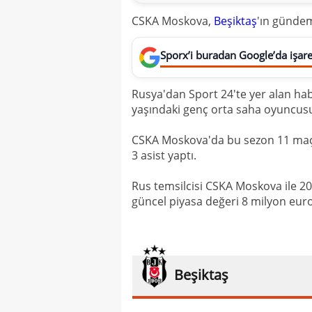
CSKA Moskova,
Beşiktaş
'ın gündem
Sporx’i buradan Google’da işaret
Rusya'dan Sport 24'te yer alan habe
yaşındaki genç orta saha oyuncusu 
CSKA Moskova'da bu sezon 11 maçta
3 asist yaptı.
Rus temsilcisi CSKA Moskova ile 20
güncel piyasa değeri 8 milyon euro 
Beşiktaş