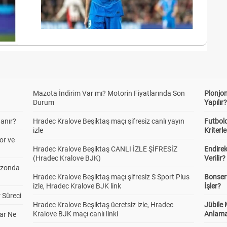
Mazota İndirim Var mı? Motorin Fiyatlarında Son
Plonjon
Durum
Yapılır
anır?
Hradec Kralove Beşiktaş maçı şifresiz canlı yayın
Futbold
izle
Kriterle
or ve
Hradec Kralove Beşiktaş CANLI İZLE ŞİFRESİZ
Endire
(Hradec Kralove BJK)
Verilir?
ezonda
Hradec Kralove Beşiktaş maçı şifresiz S Sport Plus
Bonserv
izle, Hradec Kralove BJK link
İşler?
 Süreci
Hradec Kralove Beşiktaş ücretsiz izle, Hradec
Jübile
Kralove BJK maçı canlı linki
Anlama
ar Ne