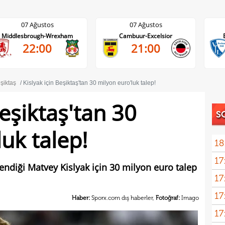
07 Ağustos
07 Ağustos
Cambuur-Excelsior
Bochum-Hertha Berlin
21:00
21:30
şiktaş
Kislyak için Beşiktaş'tan 30 milyon euro'luk talep!
Beşiktaş'tan 30
S
uk talep!
18
17
endiği Matvey Kislyak için 30 milyon euro talep
17
17
100 
Haber:
Sporx.com dış haberler,
Fotoğraf:
Imago
17