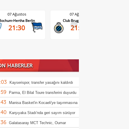
07 Ağustos
07 Ağustos
Club Brugge-Kortrijk
Altach-WSG Tirol
>
21:45
20:30
ON HABERLER
:03
Kayserispor, transfer yasağını kaldırdı
:59
Parma, El Bilal Toure transferini duyurdu
:43
Manisa Basket'in Kocaeli'ye taşınmasına
:40
milyon TL'lik tazminat davası
Karşıyaka Stadı'nda geri sayım sürüyor
:36
Galatasaray MCT Technic, Oumar