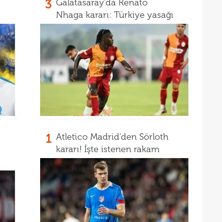
3
Galatasaray'da Renato
11
belli
Nhaga kararı: Türkiye yasağı
10
10
adın
10
gönd
1
Atletico Madrid'den Sörloth
kararı! İşte istenen rakam