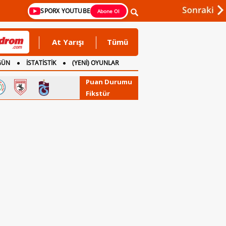
SPORX YOUTUBE
Abone Ol
At Yarışı
Tümü
GÜN
İSTATİSTİK
(YENİ) OYUNLAR
Puan Durumu
Fikstür