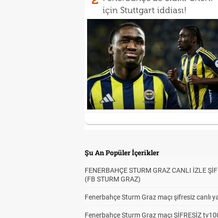
için Stuttgart iddiası!
Şu An Popüler İçerikler
FENERBAHÇE STURM GRAZ CANLI İZLE ŞİF
(FB STURM GRAZ)
Fenerbahçe Sturm Graz maçı şifresiz canlı ya
Fenerbahçe Sturm Graz maçı ŞİFRESİZ tv100