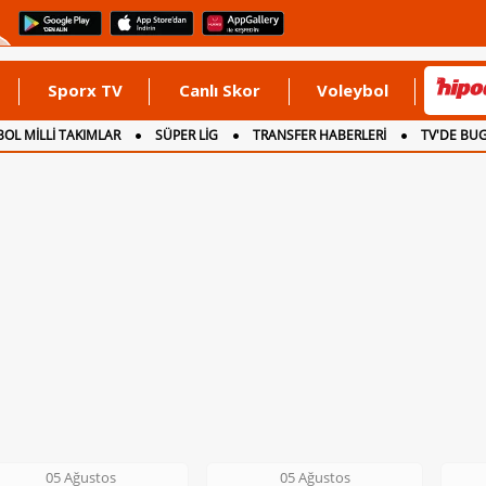
Sporx TV
Canlı Skor
Voleybol
OL MİLLİ TAKIMLAR
SÜPER LİG
TRANSFER HABERLERİ
TV'DE BU
05 Ağustos
06 Ağustos