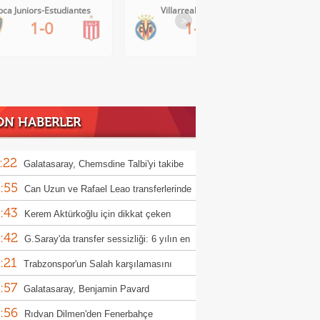
Villarreal-Levante
AC Milan-Inter
>
1-0
1-1
ON HABERLER
:22
Galatasaray, Chemsdine Talbi'yi takibe
:55
Can Uzun ve Rafael Leao transferlerinde
:43
ifini sundu
Kerem Aktürkoğlu için dikkat çeken
:42
er!
G.Saray'da transfer sessizliği: 6 yılın en
:21
ük rakamı
Trabzonspor'un Salah karşılamasını
:57
a konuşuyor...
Galatasaray, Benjamin Pavard
:56
sferinde sıcak gelişme
Rıdvan Dilmen'den Fenerbahçe