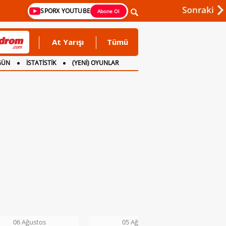
SPORX YOUTUBE
Abone Ol
At Yarışı
Tümü
GÜN
İSTATİSTİK
(YENİ) OYUNLAR
05 Ağustos
05 Ağustos