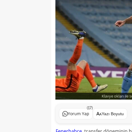
Klavye okları ile 
(17)
Yorum Yap
Yazı Boyutu
Fenerbahçe
, transfer döneminin b