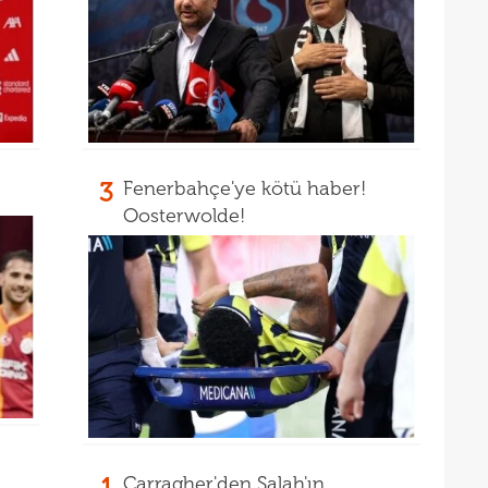
14
Wolv
14
açık
3
Fenerbahçe'ye kötü haber!
Oosterwolde!
1
Carragher'den Salah'ın