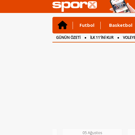
Futbol
Basketbol
GÜNÜN ÖZETİ
İLK 11'İNİ KUR
VOLEYB
CANLI ANLATIM
İNGİLTERE
05 Ağustos
05 Ağustos