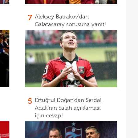
16
16
7
Aleksey Batrakov'dan
Galatasaray sorusuna yanıt!
16
16
16
Bord
16
15
açık
15
aldı!
15
5
Ertuğrul Doğan'dan Serdal
14
ayrı
Adalı'nın Salah açıklaması
14
için cevap!
14
açık
14
Warr