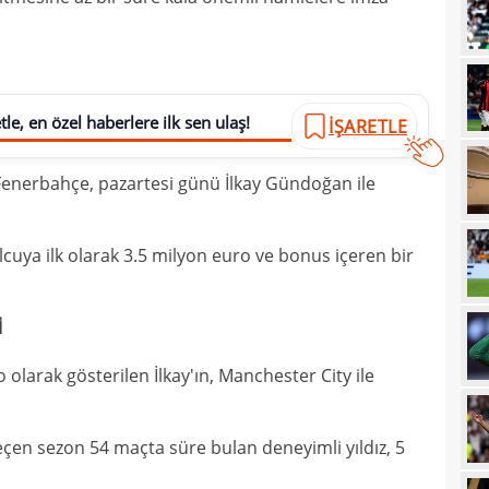
00
Şamp
00
dön
00
çalış
le, en özel haberlere ilk sen ulaş!
İŞARETLE
00
oyun
Fenerbahçe, pazartesi günü İlkay Gündoğan ile
00
açık
23
cuya ilk olarak 3.5 milyon euro ve bonus içeren bir
23
ihti
23
öne 
İ
22
olarak gösterilen İlkay'ın, Manchester City ile
22
avan
21
sevi
çen sezon 54 maçta süre bulan deneyimli yıldız, 5
21
maçt