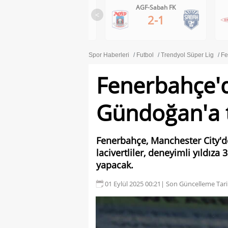
AGF-Sabah FK
Brann-Apollon Limassol
<
2-1
0-1
Spor Haberleri
Futbol
Trendyol Süper Lig
Fe
Fenerbahçe'd
Gündoğan'a te
Fenerbahçe, Manchester City'de
lacivertliler, deneyimli yıldıza
yapacak.
01 Eylül 2025 00:21
| Son Güncelleme Tari