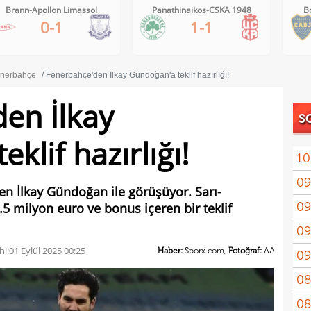
Panathinaikos-CSKA 1948
Boca Juniors-Estudiantes
1-1
1-0
nerbahçe
Fenerbahçe'den İlkay Gündoğan'a teklif hazırlığı!
en İlkay
S
klif hazırlığı!
10
09
aldı
n İlkay Gündoğan ile görüşüyor. Sarı-
09
 3.5 milyon euro ve bonus içeren bir teklif
tekl
09
sözl
hi:
01 Eylül 2025 00:25
Haber:
Sporx.com,
Fotoğraf:
AA
09
düş
08
düny
08
tran