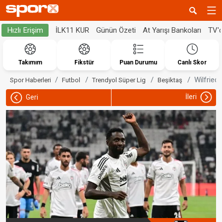
İLK11 KUR
Günün Özeti
At Yarışı Bankoları
TV'
Hızlı Erişim
Takımım
Fikstür
Puan Durumu
Canlı Skor
Wilfried
Spor Haberleri
Futbol
Trendyol Süper Lig
Beşiktaş
İleri
Geri