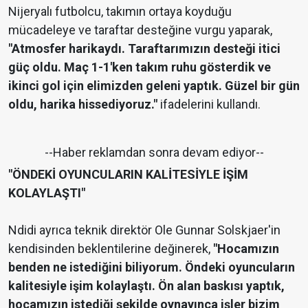
Nijeryalı futbolcu, takımın ortaya koyduğu
mücadeleye ve taraftar desteğine vurgu yaparak,
"Atmosfer harikaydı. Taraftarımızın desteği itici
güç oldu. Maç 1-1'ken takım ruhu gösterdik ve
ikinci gol için elimizden geleni yaptık. Güzel bir gün
oldu, harika hissediyoruz."
ifadelerini kullandı.
--Haber reklamdan sonra devam ediyor--
"ÖNDEKİ OYUNCULARIN KALİTESİYLE İŞİM
KOLAYLAŞTI"
Ndidi ayrıca teknik direktör Ole Gunnar Solskjaer'in
kendisinden beklentilerine değinerek,
"Hocamızın
benden ne istediğini biliyorum. Öndeki oyuncuların
kalitesiyle işim kolaylaştı. Ön alan baskısı yaptık,
hocamızın istediği şekilde oynayınca işler bizim