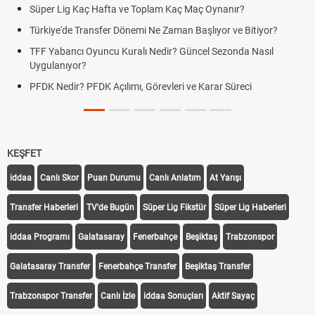
 Hafta ve Toplam Kaç Maç Oynanır?
Skor Ne Demek? S
nsfer Dönemi Ne Zaman Başlıyor ve Bitiyor?
Futbol Nasıl Oynan
uncu Kuralı Nedir? Güncel Sezonda Nasıl
Deplasman Golü K
Uygulanıyor?
DK Açılımı, Görevleri ve Karar Süreci
DGS Sonuçları Ne
Tarihini Duyurdu
KEŞFET
iddaa
Canlı Skor
Puan Durumu
Canlı Anlatım
At Yarışı
Transfer Haberleri
TV'de Bugün
Süper Lig Fikstür
Süper Lig Haberleri
iddaa Programı
Galatasaray
Fenerbahçe
Beşiktaş
Trabzonspor
Galatasaray Transfer
Fenerbahçe Transfer
Beşiktaş Transfer
Trabzonspor Transfer
Canlı İzle
iddaa Sonuçları
Aktif Sayaç