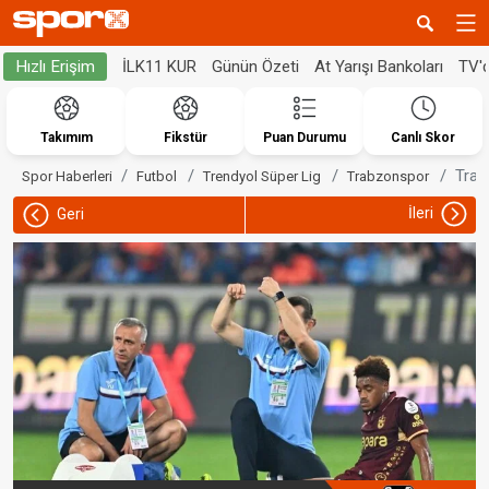
İLK11 KUR
Günün Özeti
At Yarışı Bankoları
TV'
Hızlı Erişim
Takımım
Fikstür
Puan Durumu
Canlı Skor
Trab
Spor Haberleri
Futbol
Trendyol Süper Lig
Trabzonspor
İleri
Geri