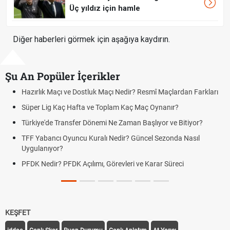
Üç yıldız için hamle
Diğer haberleri görmek için aşağıya kaydırın.
Şu An Popüler İçerikler
ve Dostluk Maçı Nedir? Resmî Maçlardan Farkları
Puan Durumunda A
 Hafta ve Toplam Kaç Maç Oynanır?
Skor Ne Demek? S
nsfer Dönemi Ne Zaman Başlıyor ve Bitiyor?
Futbol Nasıl Oynan
uncu Kuralı Nedir? Güncel Sezonda Nasıl
Deplasman Golü K
Uygulanıyor?
DK Açılımı, Görevleri ve Karar Süreci
DGS Sonuçları Ne
Tarihini Duyurdu
KEŞFET