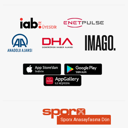
Sporx Anasayfasına Dön
Sporx Anasayfasına Dön