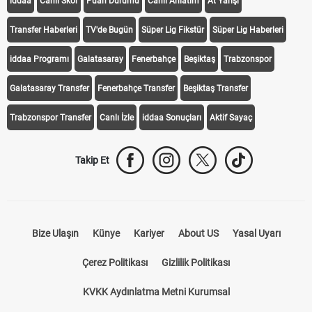
iddaa
Canlı Skor
Puan Durumu
Canlı Anlatım
At Yarışı
Transfer Haberleri
TV'de Bugün
Süper Lig Fikstür
Süper Lig Haberleri
iddaa Programı
Galatasaray
Fenerbahçe
Beşiktaş
Trabzonspor
Galatasaray Transfer
Fenerbahçe Transfer
Beşiktaş Transfer
Trabzonspor Transfer
Canlı İzle
iddaa Sonuçları
Aktif Sayaç
Takip Et
Bize Ulaşın
Künye
Kariyer
About US
Yasal Uyarı
Çerez Politikası
Gizlilik Politikası
KVKK Aydınlatma Metni Kurumsal