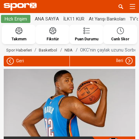
ANA SAYFA
İLK11 KUR
At Yarışı Bankoları
TV'
Hızlı Erişim
Takımım
Fikstür
Puan Durumu
Canlı Skor
OKC'nin çaylak uzunu Sorber
Spor Haberleri
Basketbol
NBA
İleri
Geri