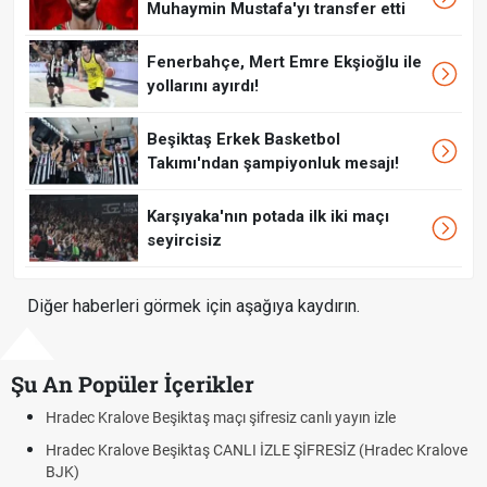
Muhaymin Mustafa'yı transfer etti
Fenerbahçe, Mert Emre Ekşioğlu ile
yollarını ayırdı!
Beşiktaş Erkek Basketbol
Takımı'ndan şampiyonluk mesajı!
Karşıyaka'nın potada ilk iki maçı
seyircisiz
Diğer haberleri görmek için aşağıya kaydırın.
Şu An Popüler İçerikler
adec Kralove Beşiktaş maçı şifresiz canlı yayın izle
Hrade
adec Kralove Beşiktaş CANLI İZLE ŞİFRESİZ (Hradec Kralove
Hrade
JK)
BJK l