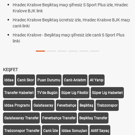
adec Kralove Beşiktaş maçı şifresiz S Sport Plus izle, Hradec
Trive
alove BJK link
Röveş
adec Kralove Beşiktaş ücretsiz izle, Hradec Kralove BJK maçı
Plonj
nlı linki
adec Kralove - Beşiktaş maçı şifresiz izle canlı S Sport Plus
nki
KEŞFET
iddaa
Canlı Skor
Puan Durumu
Canlı Anlatım
At Yarışı
Transfer Haberleri
TV'de Bugün
Süper Lig Fikstür
Süper Lig Haberleri
iddaa Programı
Galatasaray
Fenerbahçe
Beşiktaş
Trabzonspor
Galatasaray Transfer
Fenerbahçe Transfer
Beşiktaş Transfer
Trabzonspor Transfer
Canlı İzle
iddaa Sonuçları
Aktif Sayaç