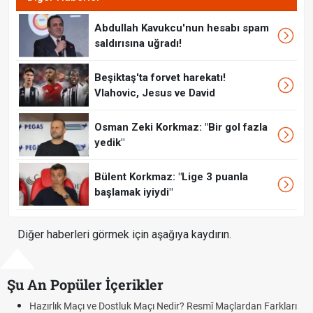
Abdullah Kavukcu'nun hesabı spam
saldırısına uğradı!
Beşiktaş'ta forvet harekatı!
Vlahovic, Jesus ve David
Osman Zeki Korkmaz: "Bir gol fazla
yedik"
Bülent Korkmaz: "Lige 3 puanla
başlamak iyiydi"
Diğer haberleri görmek için aşağıya kaydırın.
Şu An Popüler İçerikler
zırlık Maçı ve Dostluk Maçı Nedir? Resmî Maçlardan Farkları
Puan