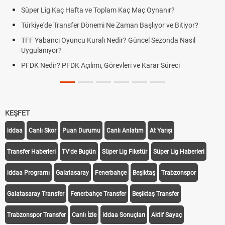
üper Lig Kaç Hafta ve Toplam Kaç Maç Oynanır?
Skor
rkiye'de Transfer Dönemi Ne Zaman Başlıyor ve Bitiyor?
Futbo
F Yabancı Oyuncu Kuralı Nedir? Güncel Sezonda Nasıl
Depla
ygulanıyor?
Uygu
DK Nedir? PFDK Açılımı, Görevleri ve Karar Süreci
DGS 
Tarih
KEŞFET
iddaa
Canlı Skor
Puan Durumu
Canlı Anlatım
At Yarışı
Transfer Haberleri
TV'de Bugün
Süper Lig Fikstür
Süper Lig Haberleri
iddaa Programı
Galatasaray
Fenerbahçe
Beşiktaş
Trabzonspor
Galatasaray Transfer
Fenerbahçe Transfer
Beşiktaş Transfer