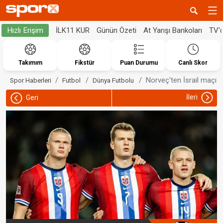
İLK11 KUR
Günün Özeti
At Yarışı Bankoları
TV'
Hızlı Erişim
Takımım
Fikstür
Puan Durumu
Canlı Skor
Norveç'ten İsrail maçı 
Spor Haberleri
Futbol
Dünya Futbolu
İleri
Geri