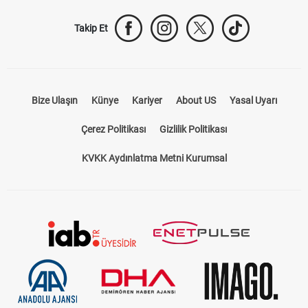
Trabzonspor Transfer
Canlı İzle
iddaa Sonuçları
Aktif Sayaç
Takip Et
Bize Ulaşın
Künye
Kariyer
About US
Yasal Uyarı
Çerez Politikası
Gizlilik Politikası
KVKK Aydınlatma Metni Kurumsal