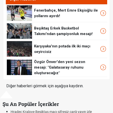
Fenerbahçe, Mert Emre Ekşioğlu ile
yollarını ayırdı!
Beşiktaş Erkek Basketbol
Takımı'ndan şampiyonluk mesajı!
Karşıyaka'nın potada ilk iki maçı
seyircisiz
Özgür Önver'den yeni sezon
mesajı: "Galatasaray ruhunu
oluşturacağız"
Diğer haberleri görmek için aşağıya kaydırın.
Şu An Popüler İçerikler
ayın izle
Hradec Kralove - Beşiktaş maçı şifresiz izle canlı