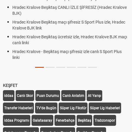
İZ (Hradec Kralove
Hradec Kralove Beşiktaş maçı şifresiz tv100 izl
BJK link
t Plus izle, Hradec
Trivela Nedir? Trivela Vuruşu Nasıl Yapılır?
Röveşata Nedir? Röveşata Vuruşu Nasıl Yapılır
dec Kralove BJK maçı
Plonjon Nedir? Kalecilikte Plonjon Hareketi Nasıl
canlı S Sport Plus
KEŞFET
iddaa
Canlı Skor
Puan Durumu
Canlı Anlatım
At Yarışı
Transfer Haberleri
TV'de Bugün
Süper Lig Fikstür
Süper Lig Haberleri
iddaa Programı
Galatasaray
Fenerbahçe
Beşiktaş
Trabzonspor