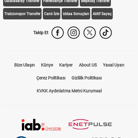
Galatasaray Transfer
Fenerbahçe Transfer
Beşiktaş Transfer
Trabzonspor Transfer
Canlı İzle
iddaa Sonuçları
Aktif Sayaç
Takip Et
Bize Ulaşın
Künye
Kariyer
About US
Yasal Uyarı
Çerez Politikası
Gizlilik Politikası
KVKK Aydınlatma Metni Kurumsal