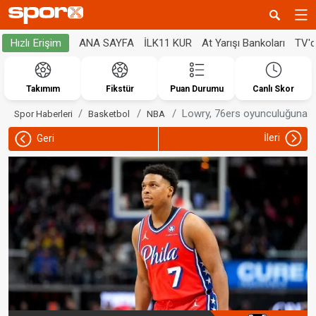
ANA SAYFA
İLK11 KUR
At Yarışı Bankoları
TV'
Hızlı Erişim
Takımım
Fikstür
Puan Durumu
Canlı Skor
Lowry, 76ers oyunculuğuna d
Spor Haberleri
Basketbol
NBA
İleri
Geri