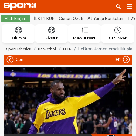
İLK11 KUR
Günün Özeti
At Yarışı Bankoları
TV'
Hızlı Erişim
Takımım
Fikstür
Puan Durumu
Canlı Skor
LeBron James emeklilik planl
Spor Haberleri
Basketbol
NBA
İleri
Geri