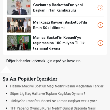
Gaziantep Basketbol'un yeni
başkanı İrfan Karakuzulu
Melikgazi Kayseri Basketbol'da
Emin Süel dönemi
Manisa Basket'in Kocaeli'ye
taşınmasına 100 milyon TL'lik
tazminat davası
Diğer haberleri görmek için aşağıya kaydırın.
Şu An Popüler İçerikler
 Farkları
Puan Durumunda AG, OM ve Diğer Kısaltmalar Ne Anlama
Skor Ne Demek? Sporda Skor ve Sonuç Kavramları
yor?
Futbol Nasıl Oynanır? Temel Futbol Kuralları
sıl
Deplasman Golü Kuralı Nedir? Hangi Organizasyonlarda