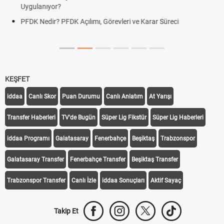
Uygulanıyor?
DGS Sonuçları Ne Zaman Açıklanacak 2026? ÖSYM Son
Tarihini Duyurdu
KEŞFET
iddaa
Canlı Skor
Puan Durumu
Canlı Anlatım
At Yarışı
Transfer Haberleri
TV'de Bugün
Süper Lig Fikstür
Süper Lig Haberleri
iddaa Programı
Galatasaray
Fenerbahçe
Beşiktaş
Trabzonspor
Galatasaray Transfer
Fenerbahçe Transfer
Beşiktaş Transfer
Trabzonspor Transfer
Canlı İzle
iddaa Sonuçları
Aktif Sayaç
Takip Et