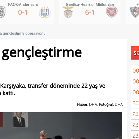
Benfica-Heart of Midlothian
FC Inter Turku-FC Vaduz
6-1
2-1
da gençleştirme operasyonu
 gençleştirme
S
00
00
n Karşıyaka, transfer döneminde 22 yaş ve
00
kattı.
23
Haber:
DHA,
Fotoğraf:
DHA
23
yağd
23
iste
23
kaza