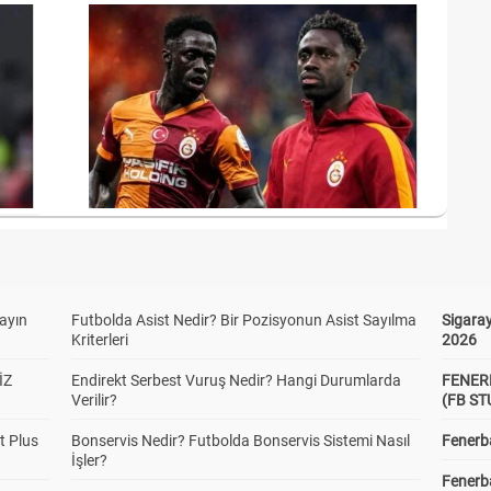
yayın
Futbolda Asist Nedir? Bir Pozisyonun Asist Sayılma
Sigaray
Kriterleri
2026
İZ
Endirekt Serbest Vuruş Nedir? Hangi Durumlarda
FENER
Verilir?
(FB S
t Plus
Bonservis Nedir? Futbolda Bonservis Sistemi Nasıl
Fenerba
İşler?
Fenerb