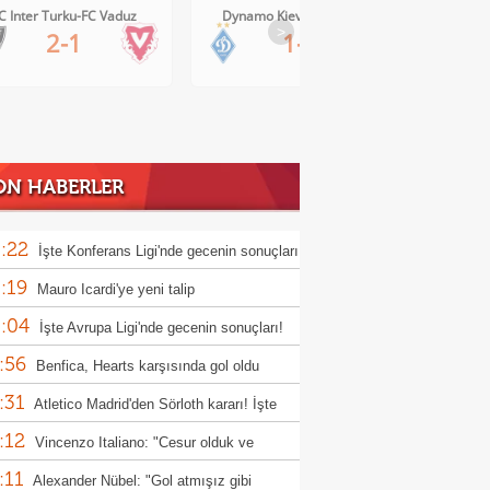
Dynamo Kiev-Qarabag FK
FC Twente-Dunajska Streda
>
1-0
6-0
ON HABERLER
:22
İşte Konferans Ligi'nde gecenin sonuçları
:19
Mauro Icardi'ye yeni talip
:04
İşte Avrupa Ligi'nde gecenin sonuçları!
:56
Benfica, Hearts karşısında gol oldu
:31
ı!
Atletico Madrid'den Sörloth kararı! İşte
:12
nen rakam
Vincenzo Italiano: "Cesur olduk ve
:11
ndık"
Alexander Nübel: "Gol atmışız gibi