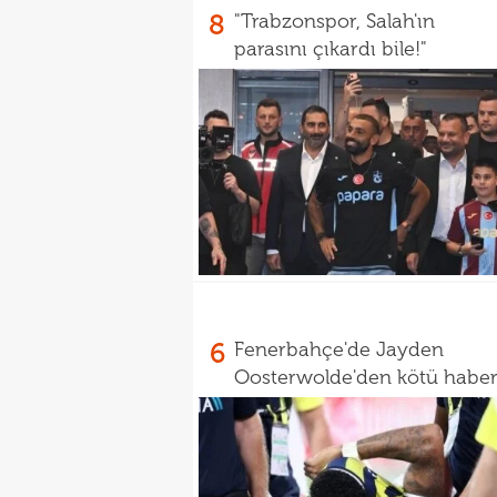
8
"Trabzonspor, Salah'ın
parasını çıkardı bile!"
6
Fenerbahçe'de Jayden
Oosterwolde'den kötü habe