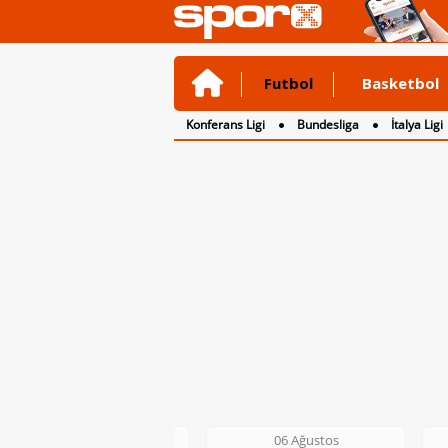
Futbol
Basketbol
Konferans Ligi
Bundesliga
İtalya Ligi
2. Lig
3. Lig
06 Ağustos
06 Ağustos