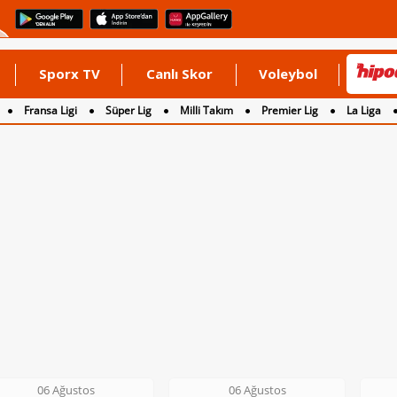
Sporx TV
Canlı Skor
Voleybol
Fransa Ligi
Süper Lig
Milli Takım
Premier Lig
La Liga
06 Ağustos
06 Ağustos