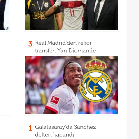
15
mali
15
sözl
prog
3
Real Madrid'den rekor
transfer: Yan Diomande
1
Galatasaray'da Sanchez
defteri kapandı