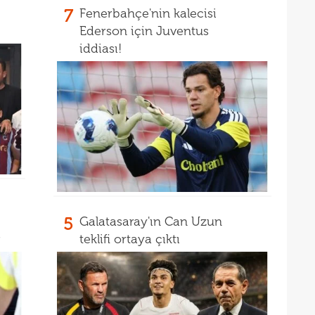
17
7
Fenerbahçe'nin kalecisi
Ederson için Juventus
16
Dio
iddiası!
16
16
16
16
Avru
16
şamp
16
dire
15
fina
5
Galatasaray'ın Can Uzun
15
kattı
r
teklifi ortaya çıktı
15
seyi
15
"Gal
15