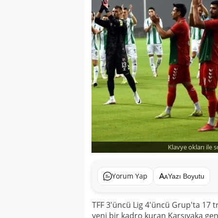
Klavye okları ile 
Yorum Yap
Yazı Boyutu
TFF 3'üncü Lig 4'üncü Grup'ta 17 t
yeni bir kadro kuran Karşıyaka gençl