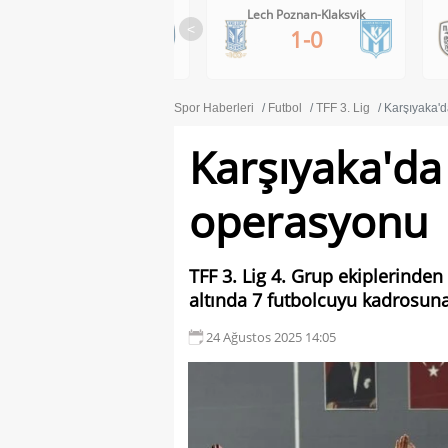
Lech Poznan-Klaksvik
PAOK-Anderlecht
<
1-0
0-1
Spor Haberleri
Futbol
TFF 3. Lig
Karşıyaka'
Karşıyaka'da
operasyonu
TFF 3. Lig 4. Grup ekiplerinde
altında 7 futbolcuyu kadrosuna 
24 Ağustos 2025 14:05