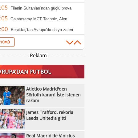
:05
ndim"
Filenin Sultanları'ndan güçlü prova
:05
Galatasaray MCT Technic, Alen
:00
lagic'i kadrosuna kattı
Beşiktaş'tan Avrupa'da dalya zaferi
:55
Beşiktaş Kadın Futbol Takımı, üç golle
:16
andı
Emirhan Topçu: "Topun oraya geleceğini
Reklam
:11
ettim"
Semih Kılıçsoy: "Beşiktaş'ı çok
VRUPA'DAN FUTBOL
:05
mişim"
Beşiktaş'ta inanılmaz rakam: Alexander
:52
el
10 kişi kalan Beşiktaş'tan Avrupa'da 100.
Atletico Madrid'den
:49
r!
Sörloth kararı! İşte istenen
Galatasaray'dan suç duyurusu
rakam
:42
James Trafford, rekorla Leeds United'a
James Trafford, rekorla
:32
Kassoum Ouattara, 6 dakikada kırmızı
Leeds United'a gitti
:18
 gördü!
Aleksey Batrakov için Galatasaray
Real Madrid'de Vinicius
:14
laması!
Real Madrid'de Vinicius Junior düğümü