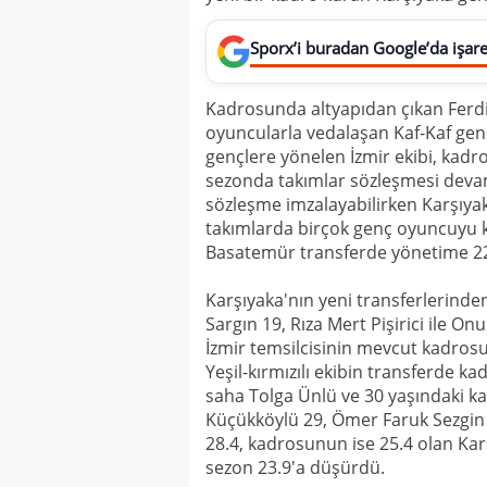
Sporx’i buradan Google’da işaret
Kadrosunda altyapıdan çıkan Ferdi,
oyuncularla vedalaşan Kaf-Kaf gençl
gençlere yönelen İzmir ekibi, kadr
sezonda takımlar sözleşmesi devam
sözleşme imzalayabilirken Karşıyaka
takımlarda birçok genç oyuncuyu ke
Basatemür transferde yönetime 22 y
Karşıyaka'nın yeni transferlerin
Sargın 19, Rıza Mert Pişirici ile On
İzmir temsilcisinin mevcut kadrosu
Yeşil-kırmızılı ekibin transferde ka
saha Tolga Ünlü ve 30 yaşındaki k
Küçükköylü 29, Ömer Faruk Sezgin 
28.4, kadrosunun ise 25.4 olan Kar
sezon 23.9'a düşürdü.