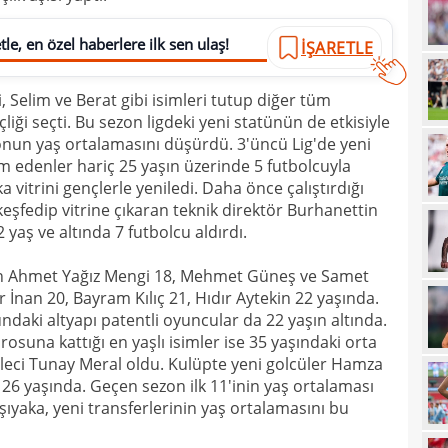
21
çözü
le, en özel haberlere ilk sen ulaş!
İŞARETLE
21
 Selim ve Berat gibi isimleri tutup diğer tüm
20
kara
iği seçti. Bu sezon ligdeki yeni statünün de etkisiyle
20
Must
onun yaş ortalamasını düşürdü. 3'üncü Lig'de yeni
 edenler hariç 25 yaşın üzerinde 5 futbolcuyla
20
 vitrini gençlerle yeniledi. Daha önce çalıştırdığı
19
şfedip vitrine çıkaran teknik direktör Burhanettin
aş ve altında 7 futbolcu aldırdı.
19
den Ahmet Yağız Mengi 18, Mehmet Güneş ve Samet
19
ur İnan 20, Bayram Kılıç 21, Hıdır Aytekin 22 yaşında.
19
ndaki altyapı patentli oyuncular da 22 yaşın altında.
drosuna kattığı en yaşlı isimler ise 35 yaşındaki orta
19
yolla
aleci Tunay Meral oldu. Kulüpte yeni golcüler Hamza
18
26 yaşında. Geçen sezon ilk 11'inin yaş ortalaması
şıyaka, yeni transferlerinin yaş ortalamasını bu
18