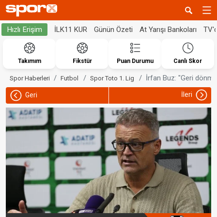
İLK11 KUR
Günün Özeti
At Yarışı Bankoları
TV'
Hızlı Erişim
Takımım
Fikstür
Puan Durumu
Canlı Skor
İrfan Buz: "Geri dönm
Spor Haberleri
Futbol
Spor Toto 1. Lig
İleri
Geri