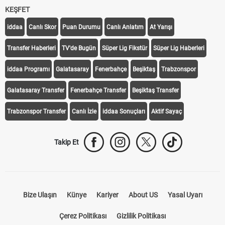
KEŞFET
iddaa
Canlı Skor
Puan Durumu
Canlı Anlatım
At Yarışı
Transfer Haberleri
TV'de Bugün
Süper Lig Fikstür
Süper Lig Haberleri
iddaa Programı
Galatasaray
Fenerbahçe
Beşiktaş
Trabzonspor
Galatasaray Transfer
Fenerbahçe Transfer
Beşiktaş Transfer
Trabzonspor Transfer
Canlı İzle
iddaa Sonuçları
Aktif Sayaç
Takip Et
Bize Ulaşın
Künye
Kariyer
About US
Yasal Uyarı