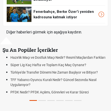
Fenerbahçe, Berke Özer'i yeniden
kadrosuna katmak istiyor
Diğer haberleri görmek için aşağıya kaydırın.
Şu An Popüler İçerikler
Resmî Maçlardan Farkları
Puan Durumunda AG, OM ve Diğer Kısalt
Maç Oynanır?
Skor Ne Demek? Sporda Skor ve Sonuç K
Başlıyor ve Bitiyor?
Futbol Nasıl Oynanır? Temel Futbol Kurall
ncel Sezonda Nasıl
Deplasman Golü Kuralı Nedir? Hangi Or
Uygulanıyor?
e Karar Süreci
DGS Sonuçları Ne Zaman Açıklanacak 
Tarihini Duyurdu