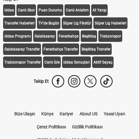
iddaa
Canlı Skor
Puan Durumu
Canlı Anlatım
At Yarışı
Transfer Haberleri
TV'de Bugün
Süper Lig Fikstür
Süper Lig Haberleri
iddaa Programı
Galatasaray
Fenerbahçe
Beşiktaş
Trabzonspor
Galatasaray Transfer
Fenerbahçe Transfer
Beşiktaş Transfer
Trabzonspor Transfer
Canlı İzle
iddaa Sonuçları
Aktif Sayaç
Takip Et
Bize Ulaşın
Künye
Kariyer
About US
Yasal Uyarı
Çerez Politikası
Gizlilik Politikası