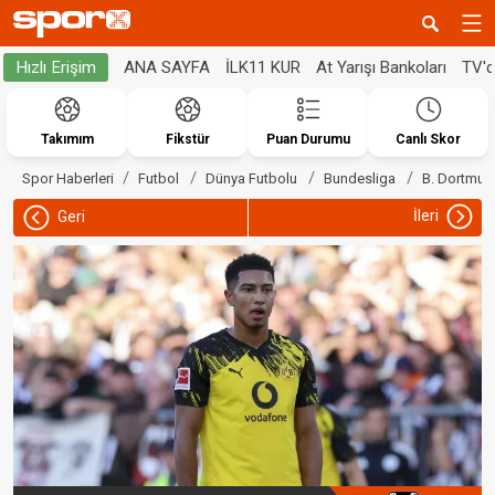
ANA SAYFA
İLK11 KUR
At Yarışı Bankoları
TV'
Hızlı Erişim
Takımım
Fikstür
Puan Durumu
Canlı Skor
Spor Haberleri
Futbol
Dünya Futbolu
Bundesliga
B. Dortmun
İleri
Geri