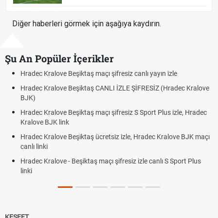
Diğer haberleri görmek için aşağıya kaydırın.
Şu An Popüler İçerikler
ı yayın izle
Hradec Kralove - Beşiktaş maçı şifresiz izle c
RESİZ (Hradec Kralove
Hradec Kralove Beşiktaş maçı şifresiz tv100 
BJK link
port Plus izle, Hradec
Trivela Nedir? Trivela Vuruşu Nasıl Yapılır?
Röveşata Nedir? Röveşata Vuruşu Nasıl Yapı
radec Kralove BJK maçı
Plonjon Nedir? Kalecilikte Plonjon Hareketi Na
le canlı S Sport Plus
KEŞFET