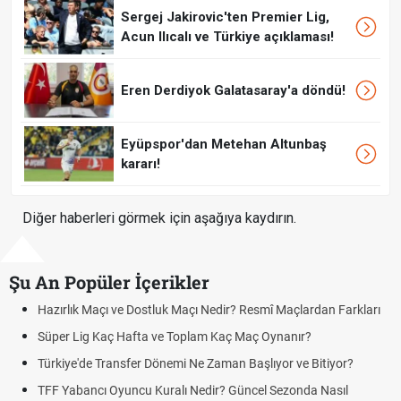
Sergej Jakirovic'ten Premier Lig,
Acun Ilıcalı ve Türkiye açıklaması!
Eren Derdiyok Galatasaray'a döndü!
Eyüpspor'dan Metehan Altunbaş
kararı!
Diğer haberleri görmek için aşağıya kaydırın.
Şu An Popüler İçerikler
rlık Maçı ve Dostluk Maçı Nedir? Resmî Maçlardan Farkları
Puan D
er Lig Kaç Hafta ve Toplam Kaç Maç Oynanır?
Skor N
iye'de Transfer Dönemi Ne Zaman Başlıyor ve Bitiyor?
Futbol 
Yabancı Oyuncu Kuralı Nedir? Güncel Sezonda Nasıl
Deplas