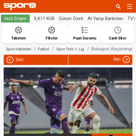
İLK11 KUR
Günün Özeti
At Yarışı Bankoları
TV'
Hızlı Erişim
Takımım
Fikstür
Puan Durumu
Canlı Skor
Boluspor, Keçiörengücü
Spor Haberleri
Futbol
Spor Toto 1. Lig
İleri
Geri