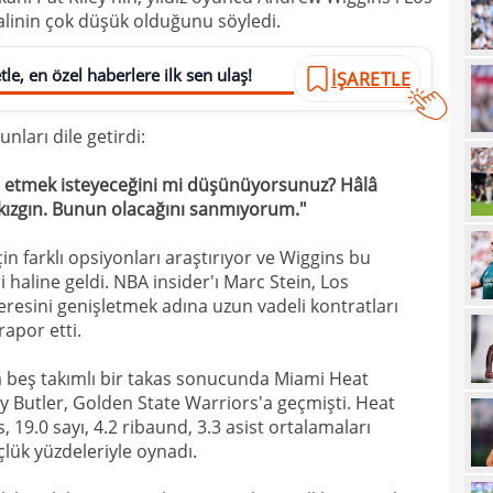
alinin çok düşük olduğunu söyledi.
09
09
le, en özel haberlere ilk sen ulaş!
kesi
İŞARETLE
09
nları dile getirdi:
09
m etmek isteyeceğini mi düşünüyorsunuz? Hâlâ
08
Guir
kızgın. Bunun olacağını sanmıyorum."
08
n farklı opsiyonları araştırıyor ve Wiggins bu
08
İşte
 haline geldi. NBA insider'ı Marc Stein, Los
07
resini genişletmek adına uzun vadeli kontratları
ret!
apor etti.
00
pua
a beş takımlı bir takas sonucunda Miami Heat
00
y Butler, Golden State Warriors'a geçmişti. Heat
00
 19.0 sayı, 4.2 ribaund, 3.3 asist ortalamaları
çlük yüzdeleriyle oynadı.
23