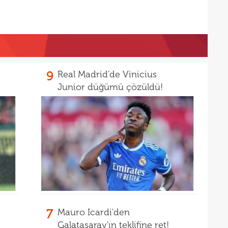
21
gitti
21
kart
21
açık
21
çözü
9
Real Madrid'de Vinicius
21
Junior düğümü çözüldü!
20
kara
20
Must
20
19
19
19
19
7
Mauro Icardi'den
19
yolla
Galatasaray'ın teklifine ret!