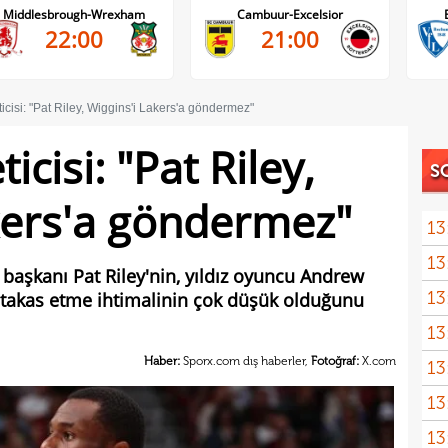
Cambuur-Excelsior
Bochum-Hertha Berlin
21:00
21:30
icisi: "Pat Riley, Wiggins'i Lakers'a göndermez"
icisi: "Pat Riley,
S
kers'a göndermez"
13
13
 başkanı Pat Riley'nin, yıldız oyuncu Andrew
13
a takas etme ihtimalinin çok düşük olduğunu
kalı
13
ikna
Haber:
Sporx.com dış haberler,
Fotoğraf:
X.com
13
ve e
13
görü
13