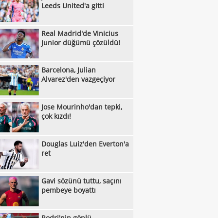
Leeds United'a gitti
:42
Vlahovic için karar haftası: Beşiktaş
:35
Real Madrid'de Vinicius
n yanıt bekliyor
Fenerbahçe'den Martinelli hamlesi
Junior düğümü çözüldü!
:23
Pavlidis, Fenerbahçe'yi Kerem'e sordu!
:17
Fenerbahçe'de forvet planı: Ya Endrick ya
Barcelona, Julian
Alvarez'den vazgeçiyor
:50
assy
Yazarlardan Beşiktaş yorumları
:41
Rafael Leao, Galatasaray'a çok yakın!
Jose Mourinho'dan tepki,
çok kızdı!
:32
 masadaki rakam
Mauro Icardi'den Galatasaray'ın teklifine
:44
Beşiktaş'ın galibiyeti sonrası ülke
Douglas Luiz'den Everton'a
:22
nında son durum
ret
İşte Konferans Ligi'nde gecenin sonuçları
:19
Mauro Icardi'ye yeni talip
Gavi sözünü tuttu, saçını
:04
İşte Avrupa Ligi'nde gecenin sonuçları!
pembeye boyattı
:56
Benfica, Hearts karşısında gol oldu
Rodri'nin gönlü