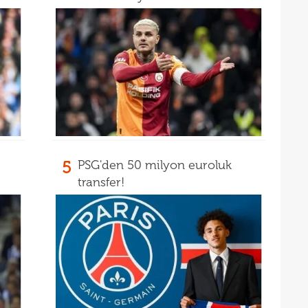
18
18
5
PSG'den 50 milyon euroluk
transfer!