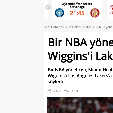
Wycombe Wanderers-
Middlesbrough-Wrexham
Stevenage
<
22:00
21:45
Spor Haberleri
Basketbol
NBA
Bir NBA yönet
Bir NBA yönet
Wiggins'i La
Bir NBA yöneticisi, Miami Heat
Wiggins'i Los Angeles Lakers'
söyledi.
22 Eylül 2025 16:34