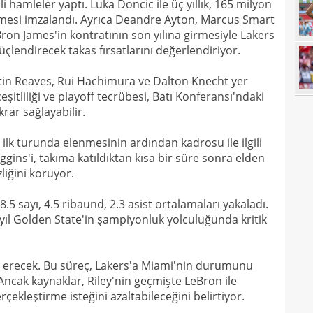
23
hamleler yaptı. Luka Doncic ile üç yıllık, 165 milyon
yağd
esi imzalandı. Ayrıca Deandre Ayton, Marcus Smart
23
iste
Bron James'in kontratının son yılına girmesiyle Lakers
çlendirecek takas fırsatlarını değerlendiriyor.
23
kaza
23
sevi
tin Reaves, Rui Hachimura ve Dalton Knecht yer
şitliliği ve playoff tecrübesi, Batı Konferansı'ndaki
23
rar sağlayabilir.
23
Smai
 ilk turunda elenmesinin ardından kadrosu ile ilgili
22
gins'i, takıma katıldıktan kısa bir süre sonra elden
zliğini koruyor.
22
kaz
22
hiss
8.5 sayı, 4.5 ribaund, 2.3 asist ortalamaları yakaladı.
nı yıl Golden State'in şampiyonluk yolculuğunda kritik
22
özle
21
Nüb
 erecek. Bu süreç, Lakers'a Miami'nin durumunu
21
zafe
Ancak kaynaklar, Riley'nin geçmişte LeBron ile
rçekleştirme isteğini azaltabileceğini belirtiyor.
21