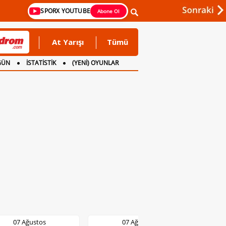
SPORX YOUTUBE
Abone Ol
At Yarışı
Tümü
GÜN
İSTATİSTİK
(YENİ) OYUNLAR
07 Ağustos
07 Ağustos