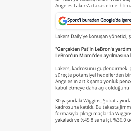
Angeles Lakers'a takas etme ihtim
Sporx’i buradan Google’da işaret
Lakers Daily'ye konuşan yönetici, şu
"Gerçekten Pat'in LeBron'a yardı
LeBron'un Miami'den ayrılmasına 
Lakers, kadrosunu güçlendirmek içi
süreçte potansiyel hedeflerden biri
Angeles'ın artık şampiyonluk pence
kabul etmeye daha açık olduğunu r
30 yaşındaki Wiggins, Şubat ayınd
kadrosuna katıldı. Bu takasta Jimm
formasıyla çıktığı maçlarda Wiggins,
yakaladı ve %45.8 saha içi, %36.0 ü