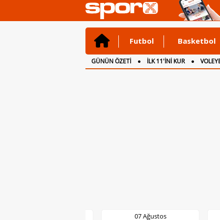
Futbol
Basketbol
GÜNÜN ÖZETİ
İLK 11'İNİ KUR
VOLEYB
CANLI ANLATIM
İNGİLTERE
07 Ağustos
07 Ağustos