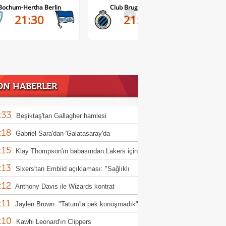
Club Brugge-Kortrijk
Altach-WSG Tirol
>
21:45
20:30
ON HABERLER
:33
Beşiktaş'tan Gallagher hamlesi
:18
Gabriel Sara'dan 'Galatasaray'da
:15
yorum' mesajı!
Klay Thompson'ın babasından Lakers için
:13
 çabası
Sixers'tan Embiid açıklaması: "Sağlıklı
:12
kstra motive"
Anthony Davis ile Wizards kontrat
:11
şmelerini erteledi
Jaylen Brown: "Tatum'la pek konuşmadık"
:10
Kawhi Leonard'ın Clippers