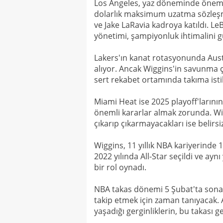
Los Angeles, yaz döneminde önemli 
dolarlık maksimum uzatma sözleşm
ve Jake LaRavia kadroya katıldı. Le
yönetimi, şampiyonluk ihtimalini gü
Lakers'ın kanat rotasyonunda Aus
alıyor. Ancak Wiggins'in savunma çe
sert rekabet ortamında takıma istik
Miami Heat ise 2025 playoff'larının
önemli kararlar almak zorunda. Wig
çıkarıp çıkarmayacakları ise belirsi
Wiggins, 11 yıllık NBA kariyerinde 1
2022 yılında All-Star seçildi ve ay
bir rol oynadı.
NBA takas dönemi 5 Şubat'ta sona
takip etmek için zaman tanıyacak. 
yaşadığı gerginliklerin, bu takası ge