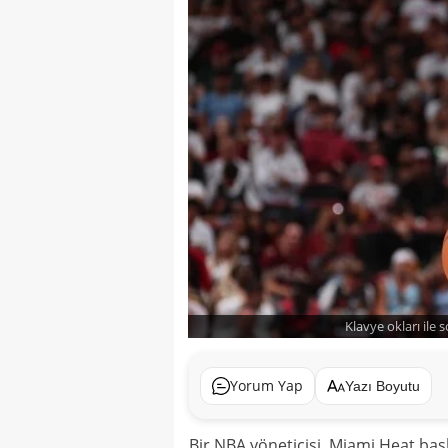
Klavye okları ile 
Yorum Yap
Yazı Boyutu
Bir NBA yöneticisi, Miami Heat baş