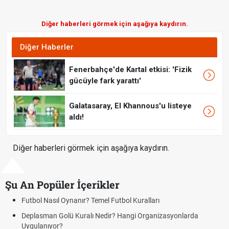
Diğer haberleri görmek için aşağıya kaydırın.
Diğer Haberler
Fenerbahçe'de Kartal etkisi: 'Fizik
gücüyle fark yarattı'
Galatasaray, El Khannous'u listeye
aldı!
Diğer haberleri görmek için aşağıya kaydırın.
Şu An Popüler İçerikler
ol Nasıl Oynanır? Temel Futbol Kuralları
Hradec 
BJK)
lasman Golü Kuralı Nedir? Hangi Organizasyonlarda
ulanıyor?
Hradec 