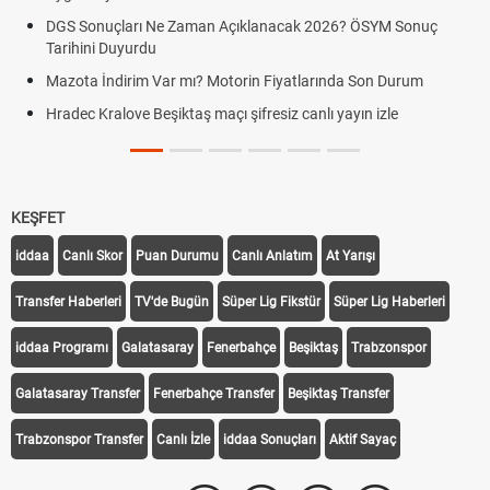
Kralove
 Sonuçları Ne Zaman Açıklanacak 2026? ÖSYM Sonuç
hini Duyurdu
Hradec 
canlı lin
ta İndirim Var mı? Motorin Fiyatlarında Son Durum
Hradec 
ec Kralove Beşiktaş maçı şifresiz canlı yayın izle
linki
Hradec K
KEŞFET
iddaa
Canlı Skor
Puan Durumu
Canlı Anlatım
At Yarışı
Transfer Haberleri
TV'de Bugün
Süper Lig Fikstür
Süper Lig Haberleri
iddaa Programı
Galatasaray
Fenerbahçe
Beşiktaş
Trabzonspor
Galatasaray Transfer
Fenerbahçe Transfer
Beşiktaş Transfer
Trabzonspor Transfer
Canlı İzle
iddaa Sonuçları
Aktif Sayaç