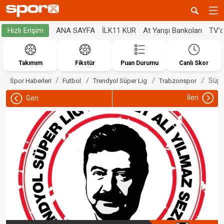
ANA SAYFA
İLK11 KUR
At Yarışı Bankoları
TV'
Hızlı Erişim
Takımım
Fikstür
Puan Durumu
Canlı Skor
Süpe
Spor Haberleri
Futbol
Trendyol Süper Lig
Trabzonspor
İleri
Geri