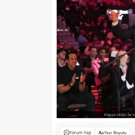
Klavye okları ile 
Yorum Yap
Yazı Boyutu