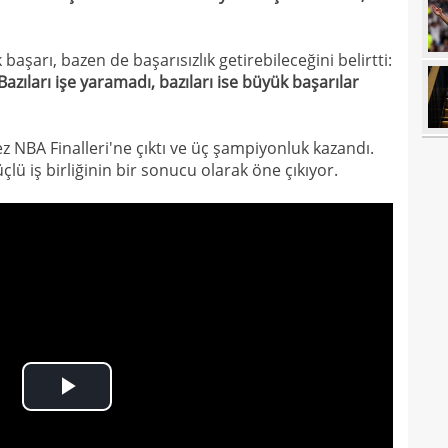
13
duru
13
hiç 
başarı, bazen de başarısızlık getirebileceğini belirtti:
12
dola
 Bazıları işe yaramadı, bazıları ise büyük başarılar
12
çıktı
12
z NBA Finalleri'ne çıktı ve üç şampiyonluk kazandı.
fikst
çlü iş birliğinin bir sonucu olarak öne çıkıyor.
12
tran
12
vurg
12
11
11
spon
11
11
Turn
Play
10
Fof