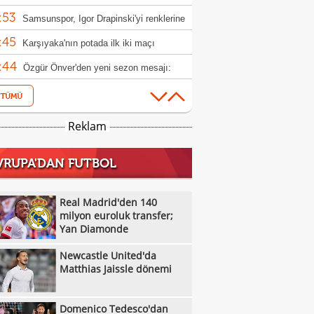
:53
le yükseldi
Samsunspor, Igor Drapinski'yi renklerine
:45
Karşıyaka'nın potada ilk iki maçı
:44
rcisiz
Özgür Önver'den yeni sezon mesajı:
:35
atasaray ruhunu oluşturacağız"
Franco Mastantuono Fiorentina yolunda!
:06
Trabzonspor Muhammed Salah'ın
Reklam
:01
yetini açıkladı!
TFF ile Trendyol isim sponsorluğu
VRUPA'DAN FUTBOL
:01
eşmesini uzattı
Trendyol 1. Lig sezonun ilk hafta
:52
ramı açıklandı
Denizli İdmanyurdu'ndan orta saha
Real Madrid'den 140
:48
sferi
milyon euroluk transfer;
Muğlaspor, Akil'i yine kiraladı
Yan Diamonde
:45
Somaspor'da transfer sürüyor
Newcastle United'da
:42
Göztepe ve Galatasaray'ın 53 yıllık yarım
Matthias Jaissle dönemi
:40
sı
Karşıyaka'da sıra Muhaymin Mustafa'da
Domenico Tedesco'dan
:38
Denizli Basket'te Egemen ve Mustafa