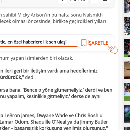
14
Sam
m sahibi Micky Arison'ın bu hafta sonu Naismith
14
ecek olması öncesinde, birlikte geçirdikleri yılları
14
oldu
13
hızl
le, en özel haberlere ilk sen ulaş!
İŞARETLE
13
Juve
unum yapan isimlerden biri olacak.
13
sıca
13
 ileri geri bir iletişim vardı ama hedeflerimiz
 sürdürdük,"
dedi.
13
kötü
rsa bana, 'Bence o yöne gitmemeliyiz,' derdi ve ben
13
spon
u yapalım, kesinlikle gitmeliyiz,' derse de aynı
13
13
olabi
'da LeBron James, Dwyane Wade ve Chris Bosh'u
13
, Lamar Odom, Shaquille O'Neal ya da Jimmy Butler
iskler – başarısızlık korkusuna yenilmiş olursunuz,"