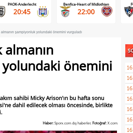
Benfica-Heart of Midlothian
FC Inter Turku-FC Vaduz
22:00
18:00
sk almanın şampiyonluk yolundaki önemini vurguladı
sk almanın
S
 yolundaki önemini
16
16
16
takım sahibi Micky Arison'ın bu hafta sonu
16
i'ne dahil edilecek olması öncesinde, birlikte
16
Avru
i.
16
şamp
Haber:
Sporx.com dış haberler,
Fotoğraf:
X.com
16
dire