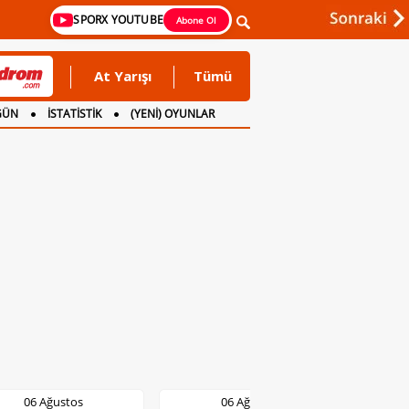
SPORX YOUTUBE
Abone Ol
At Yarışı
Tümü
GÜN
İSTATİSTİK
(YENİ) OYUNLAR
06 Ağustos
06 Ağustos