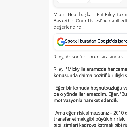
Miami Heat başkanı Pat Riley, takı
Basketbol Onur Listesi'ne dahil edil
değerlendirdi.
Sporx’i buradan Google’da işaret
Riley, Arison'un tören sırasında s
Riley,
"Micky ile aramızda her zaman
konusunda daima pozitif bir ilişki
"Eğer bir konuda hoşnutsuzluğu va
de o yönde ilerlemezdim. Eğer, 'Bun
motivasyonla hareket ederdik.
"Ama eğer risk almazsanız – 2010
transfer etmek gibi büyük bir risk
gibi isimleri kadroya katmak gibi r