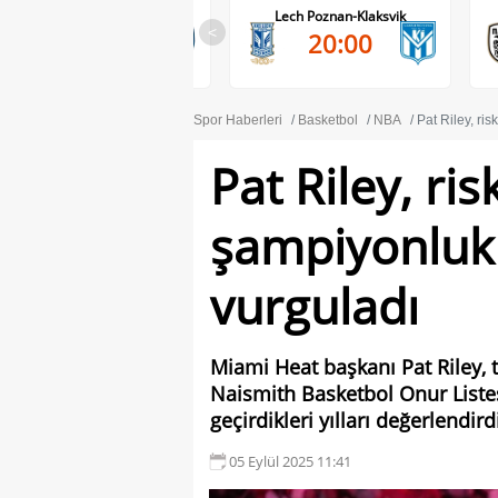
Lech Poznan-Klaksvik
PAOK-Anderlecht
<
20:00
20:45
Spor Haberleri
Basketbol
NBA
Pat Riley, ri
Pat Riley, ri
şampiyonluk
vurguladı
Miami Heat başkanı Pat Riley, 
Naismith Basketbol Onur Listes
geçirdikleri yılları değerlendird
05 Eylül 2025 11:41