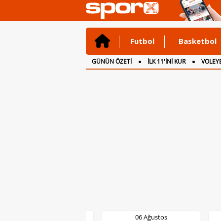
Futbol
Basketbol
GÜNÜN ÖZETİ
İLK 11'İNİ KUR
VOLEYB
CANLI ANLATIM
İNGİLTERE
06 Ağustos
06 Ağustos