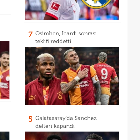
00
iddi
00
Şamp
Vict
7
Osimhen, Icardi sonrası
teklifi reddetti
5
Galatasaray'da Sanchez
defteri kapandı