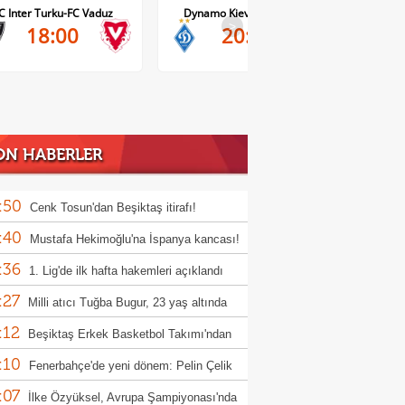
Dynamo Kiev-Qarabag FK
FC Twente-Dunajska Streda
>
20:00
21:00
ON HABERLER
:50
Cenk Tosun'dan Beşiktaş itirafı!
:40
Mustafa Hekimoğlu'na İspanya kancası!
:36
1. Lig'de ilk hafta hakemleri açıklandı
:27
Milli atıcı Tuğba Bugur, 23 yaş altında
:12
pa şampiyonu oldu
Beşiktaş Erkek Basketbol Takımı'ndan
:10
iyonluk mesajı!
Fenerbahçe'de yeni dönem: Pelin Çelik
:07
ktör oldu
İlke Özyüksel, Avrupa Şampiyonası'nda