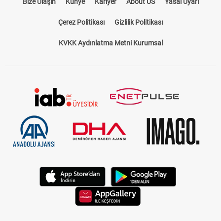
Bize Ulaşın
Künye
Kariyer
About US
Yasal Uyarı
Çerez Politikası
Gizlilik Politikası
KVKK Aydınlatma Metni Kurumsal