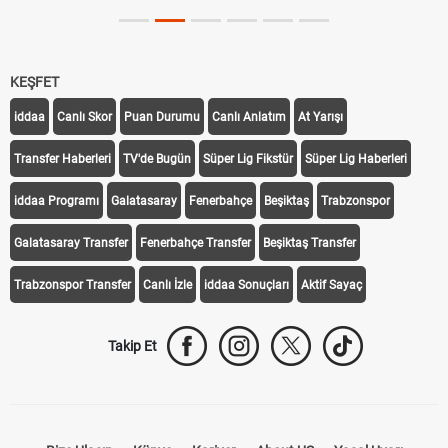
KEŞFET
iddaa
Canlı Skor
Puan Durumu
Canlı Anlatım
At Yarışı
Transfer Haberleri
TV'de Bugün
Süper Lig Fikstür
Süper Lig Haberleri
iddaa Programı
Galatasaray
Fenerbahçe
Beşiktaş
Trabzonspor
Galatasaray Transfer
Fenerbahçe Transfer
Beşiktaş Transfer
Trabzonspor Transfer
Canlı İzle
iddaa Sonuçları
Aktif Sayaç
Takip Et