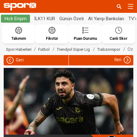
İLK11 KUR
Günün Özeti
At Yarışı Bankoları
TV'
Hızlı Erişim
Takımım
Fikstür
Puan Durumu
Canlı Skor
Ozan
Spor Haberleri
Futbol
Trendyol Süper Lig
Trabzonspor
İleri
Geri