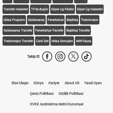
iddaa
Canlı Skor
Puan Durumu
Canlı Anlatım
At Yarışı
Transfer Haberleri
TV'de Bugün
Süper Lig Fikstür
Süper Lig Haberleri
iddaa Programı
Galatasaray
Fenerbahçe
Beşiktaş
Trabzonspor
Galatasaray Transfer
Fenerbahçe Transfer
Beşiktaş Transfer
Trabzonspor Transfer
Canlı İzle
iddaa Sonuçları
Aktif Sayaç
Takip Et
Bize Ulaşın
Künye
Kariyer
About US
Yasal Uyarı
Çerez Politikası
Gizlilik Politikası
KVKK Aydınlatma Metni Kurumsal