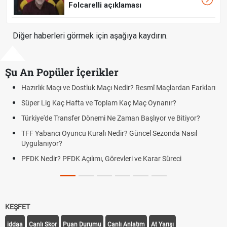
Folcarelli açıklaması
Diğer haberleri görmek için aşağıya kaydırın.
Şu An Popüler İçerikler
rlık Maçı ve Dostluk Maçı Nedir? Resmî Maçlardan Farkları
Puan D
er Lig Kaç Hafta ve Toplam Kaç Maç Oynanır?
Skor N
iye'de Transfer Dönemi Ne Zaman Başlıyor ve Bitiyor?
Futbol 
Yabancı Oyuncu Kuralı Nedir? Güncel Sezonda Nasıl
Deplas
ulanıyor?
Uygula
 Nedir? PFDK Açılımı, Görevleri ve Karar Süreci
DGS So
Tarihin
KEŞFET