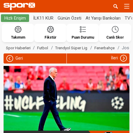
İLK11 KUR
Günün Özeti
At Yarışı Bankoları
TV'
Hızlı Erişim
Takımım
Fikstür
Puan Durumu
Canlı Skor
Jose 
Spor Haberleri
Futbol
Trendyol Süper Lig
Fenerbahçe
İleri
Geri