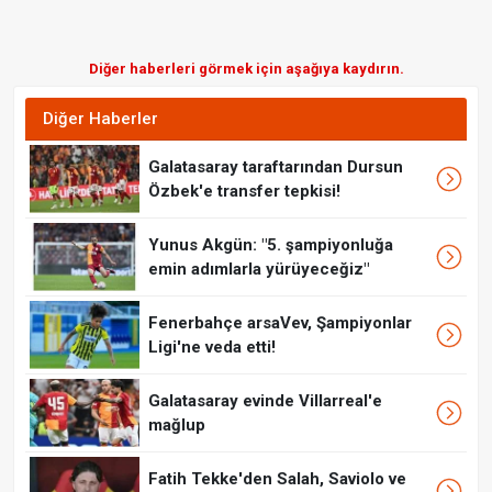
Diğer haberleri görmek için aşağıya kaydırın.
Diğer Haberler
Galatasaray taraftarından Dursun
Özbek'e transfer tepkisi!
Yunus Akgün: "5. şampiyonluğa
emin adımlarla yürüyeceğiz"
Fenerbahçe arsaVev, Şampiyonlar
Ligi'ne veda etti!
Galatasaray evinde Villarreal'e
mağlup
Fatih Tekke'den Salah, Saviolo ve