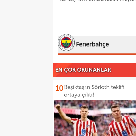
Fenerbahçe
EN ÇOK OKUNANLAR
10
Beşiktaş'ın Sörloth teklifi
ortaya çıktı!