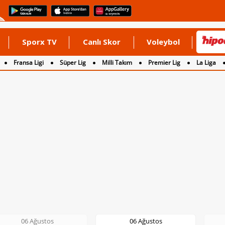
Sporx TV
Canlı Skor
Voleybol
Fransa Ligi
Süper Lig
Milli Takım
Premier Lig
La Liga
06 Ağustos
06 Ağustos