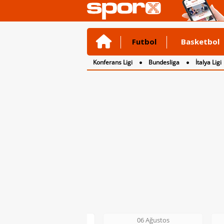
Futbol
Basketbol
Konferans Ligi
Bundesliga
İtalya Ligi
2. Lig
3. Lig
06 Ağustos
06 Ağustos