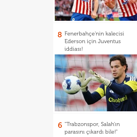
8
Fenerbahçe'nin kalecisi
Ederson için Juventus
iddiası!
6
"Trabzonspor, Salah'ın
parasını çıkardı bile!"