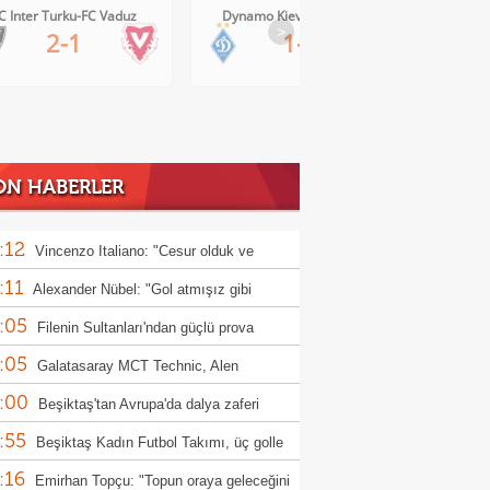
Dynamo Kiev-Qarabag FK
FC Twente-Dunajska Streda
>
1-0
6-0
ON HABERLER
:12
Vincenzo Italiano: "Cesur olduk ve
:11
ndık"
Alexander Nübel: "Gol atmışız gibi
:05
ndim"
Filenin Sultanları'ndan güçlü prova
:05
Galatasaray MCT Technic, Alen
:00
lagic'i kadrosuna kattı
Beşiktaş'tan Avrupa'da dalya zaferi
:55
Beşiktaş Kadın Futbol Takımı, üç golle
:16
andı
Emirhan Topçu: "Topun oraya geleceğini