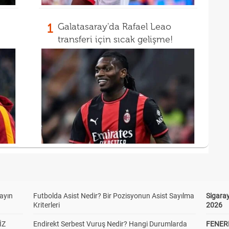
1
Galatasaray'da Rafael Leao
transferi için sıcak gelişme!
yayın
Futbolda Asist Nedir? Bir Pozisyonun Asist Sayılma
Sigaray
Kriterleri
2026
İZ
Endirekt Serbest Vuruş Nedir? Hangi Durumlarda
FENER