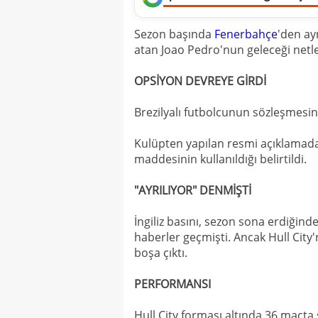
Sezon başında
Fenerbahçe
'den ayr
atan Joao Pedro'nun geleceği netle
OPSİYON DEVREYE GİRDİ
Brezilyalı futbolcunun sözleşmesind
Kulüpten yapılan resmi açıklamada,
maddesinin kullanıldığı belirtildi.
"AYRILIYOR" DENMİŞTİ
İngiliz basını, sezon sona erdiği
haberler geçmişti. Ancak Hull City
boşa çıktı.
PERFORMANSI
Hull City forması altında 36 maçta s