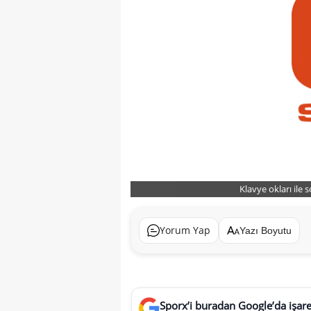
Klavye okları ile 
Yorum Yap
Yazı Boyutu
Sporx’i buradan Google’da işaret