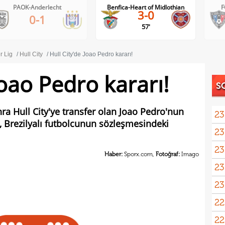
Benfica-Heart of Midlothian
FC Inter Turku-FC Vaduz
3-0
2-1
57'
r Lig
Hull City
Hull City'de Joao Pedro kararı!
Joao Pedro kararı!
S
ra Hull City'ye transfer olan Joao Pedro'nun
23
bü, Brezilyalı futbolcunun sözleşmesindeki
23
kaza
23
sevi
Haber:
Sporx.com,
Fotoğraf:
Imago
23
23
Smai
22
22
kaz