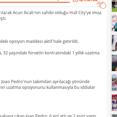
19
ılarak Acun Ilıcalı'nın sahibi olduğu Hull City'ye imza
19
şti.
19
19
eki opsiyon maddesi aktif hale getirildi.
19
yolla
 32 yaşındaki forvetin kontratındaki 1 yıllık uzatma
18
18
18
nde Joao Pedro'nun takımdan ayrılacağı yönünde
18
'nin uzatma opsiyonunu kullanmasıyla bu iddialar
18
baba
18
futb
18
ahaya çıkan Joao Pedro, 6 gol attı ve 2 asist yaptı.