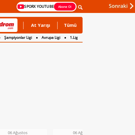
SPORX YOUTUBE
Abone Ol
At Yarışı
Tümü
Şampiyonlar Ligi
Avrupa Ligi
1.Lig
06 Ağustos
06 Ağustos