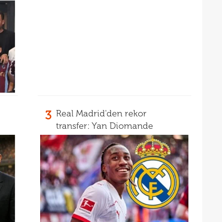
14
14
kupa
3
Real Madrid'den rekor
transfer: Yan Diomande