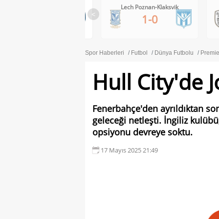
Lech Poznan-Klaksvik
PAOK-Anderlecht
<
1-0
0-1
Spor Haberleri
Futbol
Dünya Futbolu
Premie
Hull City'de 
Fenerbahçe'den ayrıldıktan son
geleceği netleşti. İngiliz kulü
opsiyonu devreye soktu.
17 Mayıs 2025 21:49