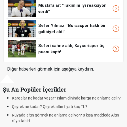
Mustafa Er: "Takımım iyi reaksiyon
verdi"
Sefer Yılmaz: "Bursaspor haklı bir
galibiyet aldı"
Seferi sahne aldı, Kayserispor üç
puanı kaptı!
Diğer haberleri görmek için aşağıya kaydırın.
Şu An Popüler İçerikler
?
Futbolda ofsayt nedir? Ofsayt nasıl anlatılır?
Kravat nasıl bağlanır? En kolay kravat bağlama yöntemi
Cemre düştü mü? Kış cemresi ne zaman düşer? Cemre düştü ne
demek