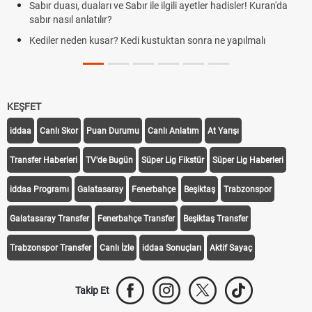
Rüyada kedi görmek en anlama geliyor? Kedi rüya tabiri
Evde çilek reçeli nasıl yapılır? Kimsenin bilmediği farklı çilek reçeli
tarifi
KEŞFET
iddaa
Canlı Skor
Puan Durumu
Canlı Anlatım
At Yarışı
Transfer Haberleri
TV'de Bugün
Süper Lig Fikstür
Süper Lig Haberleri
iddaa Programı
Galatasaray
Fenerbahçe
Beşiktaş
Trabzonspor
Galatasaray Transfer
Fenerbahçe Transfer
Beşiktaş Transfer
Trabzonspor Transfer
Canlı İzle
iddaa Sonuçları
Aktif Sayaç
Takip Et