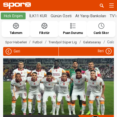
İLK11 KUR
Günün Özeti
At Yarışı Bankoları
TV'
Hızlı Erişim
Takımım
Fikstür
Puan Durumu
Canlı Skor
Galat
Spor Haberleri
Futbol
Trendyol Süper Lig
Galatasaray
İleri
Geri