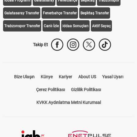
iddaa Programı
Galatasaray
Fenerbahçe
Beşiktaş
Trabzonspor
Galatasaray Transfer
Fenerbahçe Transfer
Beşiktaş Transfer
Trabzonspor Transfer
Canlı İzle
iddaa Sonuçları
Aktif Sayaç
Takip Et
Bize Ulaşın
Künye
Kariyer
About US
Yasal Uyarı
Çerez Politikası
Gizlilik Politikası
KVKK Aydınlatma Metni Kurumsal