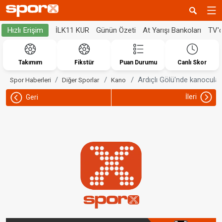
İLK11 KUR
Günün Özeti
At Yarışı Bankoları
TV'
Hızlı Erişim
Takımım
Fikstür
Puan Durumu
Canlı Skor
Ardıçlı Gölü'nde kanocular
Spor Haberleri
Diğer Sporlar
Kano
İleri
Geri