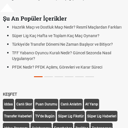
Şu An Popüler İçerikler
tluk Maçı Nedir? Resmî Maçlardan Farkları
Puan Durumunda AG, OM 
 ve Toplam Kaç Maç Oynanır?
Skor Ne Demek? Sporda 
Dönemi Ne Zaman Başlıyor ve Bitiyor?
Futbol Nasıl Oynanır? Te
uralı Nedir? Güncel Sezonda Nasıl
Deplasman Golü Kuralı 
Uygulanıyor?
ımı, Görevleri ve Karar Süreci
DGS Sonuçları Ne Zama
Tarihini Duyurdu
KEŞFET
iddaa
Canlı Skor
Puan Durumu
Canlı Anlatım
At Yarışı
Transfer Haberleri
TV'de Bugün
Süper Lig Fikstür
Süper Lig Haberleri