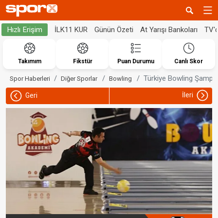
İLK11 KUR
Günün Özeti
At Yarışı Bankoları
TV'
Hızlı Erişim
Takımım
Fikstür
Puan Durumu
Canlı Skor
Türkiye Bowling Şampiy
Spor Haberleri
Diğer Sporlar
Bowling
İleri
Geri