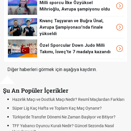
Milli sporcu İlke Özyüksel
Mihrioğlu, Avrupa şampiyonu oldu
Kıvanç Taşyaran ve Buğra Ünal,
Avrupa Şampiyonası'nda finale
yükseldi
Özel Sporcular Down Judo Milli
Takımı, İsveç'te 7 madalya kazandı
Diğer haberleri görmek için aşağıya kaydırın.
Şu An Popüler İçerikler
ık Maçı ve Dostluk Maçı Nedir? Resmî Maçlardan Farkları
Puan Duru
Lig Kaç Hafta ve Toplam Kaç Maç Oynanır?
Skor Ne D
e'de Transfer Dönemi Ne Zaman Başlıyor ve Bitiyor?
Futbol Na
bancı Oyuncu Kuralı Nedir? Güncel Sezonda Nasıl
Deplasman