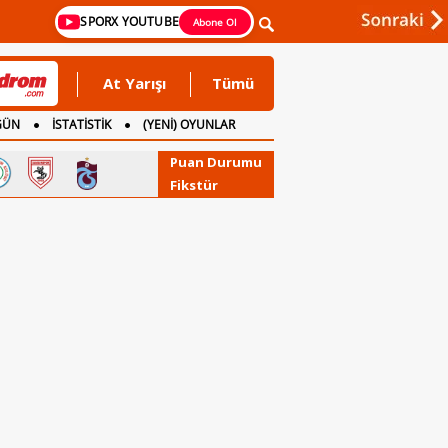
SPORX YOUTUBE
Abone Ol
At Yarışı
Tümü
GÜN
İSTATİSTİK
(YENİ) OYUNLAR
Puan Durumu
Fikstür