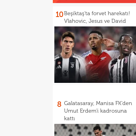
10
Beşiktaş'ta forvet harekatı!
Vlahovic, Jesus ve David
8
Galatasaray, Manisa FK'den
Umut Erdem'i kadrosuna
kattı