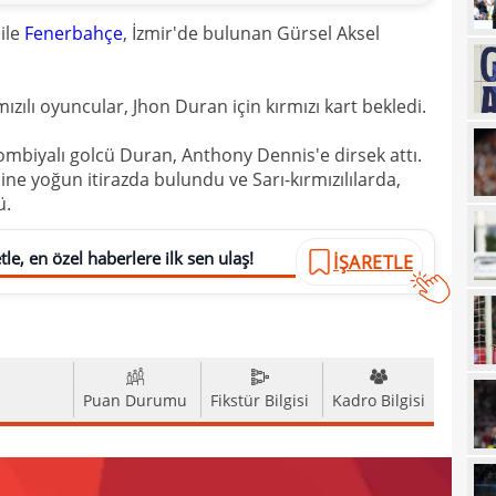
23
Özbe
ile
Fenerbahçe
, İzmir'de bulunan Gürsel Aksel
23
adım
23
Keçi
ızılı oyuncular, Jhon Duran için kırmızı kart bekledi.
23
veda
ombiyalı golcü Duran, Anthony Dennis'e dirsek attı.
23
e yoğun itirazda bulundu ve Sarı-kırmızılılarda,
göm
ü.
23
gali
22
hare
le, en özel haberlere ilk sen ulaş!
İŞARETLE
22
22
Folc
22
kara
Puan Durumu
Fikstür Bilgisi
Kadro Bilgisi
22
Sala
22
22