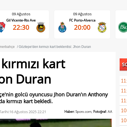
09 Ağustos
09 Ağustos
FC Porto-Alverca
St. Gallen-FC Luzern
20:00
17:30
nerbahçe
Göztepe'den kırmızı kart beklentisi: Jhon Duran
kırmızı kart
S
Jhon Duran
11
11
çe'nin golcü oyuncusu Jhon Duran'ın Anthony
11
 kırmızı kart bekledi.
10
kadr
arihi:
16 Ağustos 2025 22:21
Haber:
Sporx.com,
Fotoğraf:
AA
10