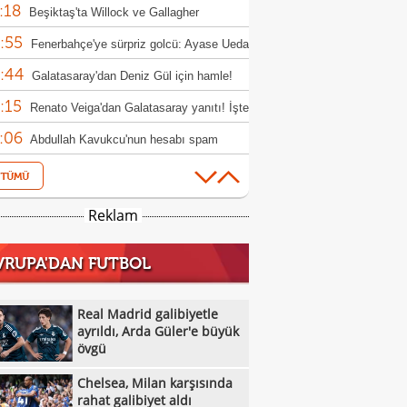
:18
nda kaldı!
Beşiktaş'ta Willock ve Gallagher
:55
sferlerinde flaş gelişme
Fenerbahçe'ye sürpriz golcü: Ayase Ueda
:44
Galatasaray'dan Deniz Gül için hamle!
:15
Renato Veiga'dan Galatasaray yanıtı! İşte
:06
adaki para
Abdullah Kavukcu'nun hesabı spam
:59
ırısına uğradı!
Milli masa tenisçiler, WTT Avrupa
:52
h'e ilk turda veda etti
Beşiktaş'ta forvet harekatı! Vlahovic,
Reklam
:39
s ve David
Osman Zeki Korkmaz: "Bir gol fazla
VRUPA'DAN FUTBOL
:37
k"
Bülent Korkmaz: "Lige 3 puanla
:23
amak iyiydi"
Real Madrid galibiyetle ayrıldı, Arda
Real Madrid galibiyetle
:06
r'e büyük övgü
ayrıldı, Arda Güler'e büyük
ABB FOMGET, Miracle Ofem Usani'yi
övgü
:56
osuna kattı
BOTAŞ Kadın Basketbol Takımı 7
Chelsea, Milan karşısında
:51
sfer yaptı
Galatasaray taraftarından Dursun
rahat galibiyet aldı