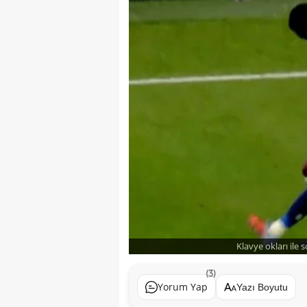
Klavye okları ile 
(3)
Yorum Yap
Yazı Boyutu