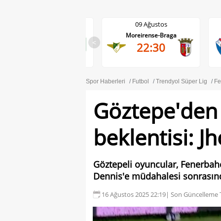
09 Ağustos
09 Ağustos
Moreirense-Braga
Gil Vicente-Rio Ave
<
22:30
22:30
Spor Haberleri
Futbol
Trendyol Süper Lig
Fe
Göztepe'den 
beklentisi: 
Göztepeli oyuncular, Fenerbah
Dennis'e müdahalesi sonrasında
16 Ağustos 2025 22:19
| Son Güncelleme T