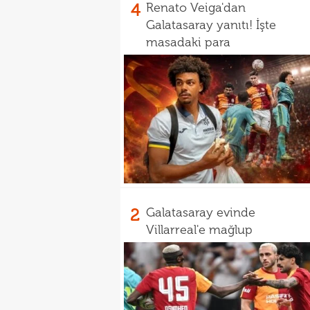
4
Renato Veiga'dan
Galatasaray yanıtı! İşte
masadaki para
2
Galatasaray evinde
Villarreal'e mağlup