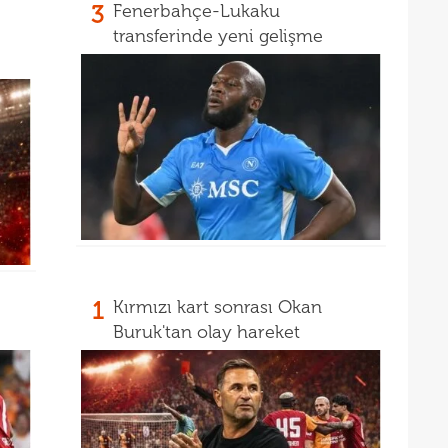
16
aldı
3
Fenerbahçe-Lukaku
transferinde yeni gelişme
16
kattı
16
trans
16
haya
1
Kırmızı kart sonrası Okan
Buruk'tan olay hareket