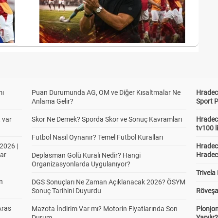
mı
Puan Durumunda AG, OM ve Diğer Kısaltmalar Ne
Hradec 
Anlama Gelir?
Sport P
t var
Skor Ne Demek? Sporda Skor ve Sonuç Kavramları
Hradec 
tv100 l
Futbol Nasıl Oynanır? Temel Futbol Kuralları
2026 |
Hradec 
ar
Hradec
Deplasman Golü Kuralı Nedir? Hangi
Organizasyonlarda Uygulanıyor?
Trivela
in
DGS Sonuçları Ne Zaman Açıklanacak 2026? ÖSYM
Sonuç Tarihini Duyurdu
Röveşa
Aras
Mazota İndirim Var mı? Motorin Fiyatlarında Son
Plonjon
Durum
Yapılır