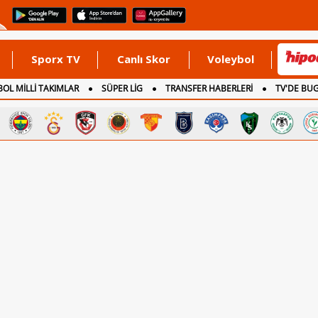
Sporx TV
Canlı Skor
Voleybol
OL MİLLİ TAKIMLAR
SÜPER LİG
TRANSFER HABERLERİ
TV'DE BU