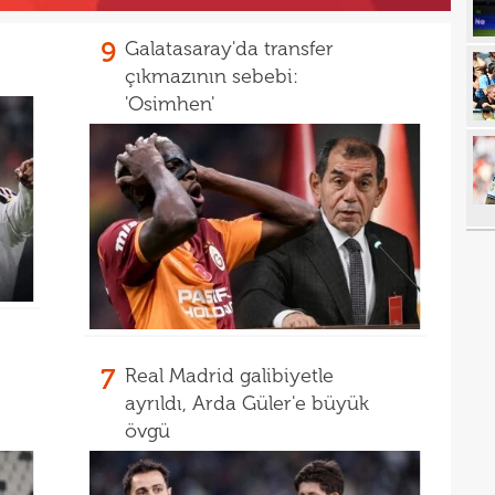
22
tran
9
Galatasaray'da transfer
22
geli
çıkmazının sebebi:
'Osimhen'
22
yor
22
geçt
20
üzün
20
ediy
20
Band
20
Oyu
20
7
Real Madrid galibiyetle
20
spri
ayrıldı, Arda Güler'e büyük
20
bera
övgü
19
kayb
19
bitir