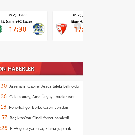
09 Ağustos
09 Ağustos
Sion-FC Vaduz
Basel-Thun
>
17:30
17:30
ON HABERLER
:30
Arsenal'in Gabriel Jesus talebi belli oldu
:26
Galatasaray, Arda Ünyay'ı bırakmıyor
:18
Fenerbahçe, Berke Özer'i yeniden
:57
osuna katmak istiyor
Beşiktaş'tan Gineli forvet hamlesi!
:26
FIFA gece yarısı açıklama yapmak