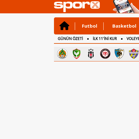
Futbol
Basketbol
GÜNÜN ÖZETİ
İLK 11'İNİ KUR
VOLEYB
CANLI ANLATIM
İNGİLTERE