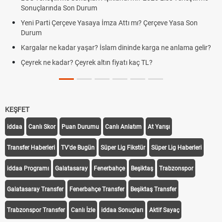
ında Son Durum
Sabır duası, 
sabır nasıl an
ti Çerçeve Yasaya İmza Attı mı? Çerçeve Yasa Son
Kediler nede
ne kadar yaşar? İslam dininde karga ne anlama gelir?
Futbolda ofsa
 kadar? Çeyrek altın fiyatı kaç TL?
Kravat nasıl
KEŞFET
iddaa
Canlı Skor
Puan Durumu
Canlı Anlatım
At Yarışı
Transfer Haberleri
TV'de Bugün
Süper Lig Fikstür
Süper Lig Haberleri
iddaa Programı
Galatasaray
Fenerbahçe
Beşiktaş
Trabzonspor
Galatasaray Transfer
Fenerbahçe Transfer
Beşiktaş Transfer
Trabzonspor Transfer
Canlı İzle
iddaa Sonuçları
Aktif Sayaç