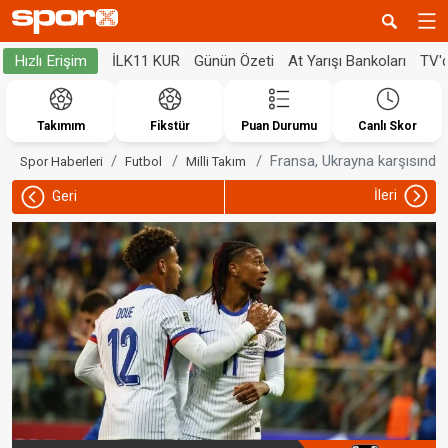
İLK11 KUR
Günün Özeti
At Yarışı Bankoları
TV'
Hızlı Erişim
Takımım
Fikstür
Puan Durumu
Canlı Skor
Fransa, Ukrayna karşısında
Spor Haberleri
Futbol
Milli Takım
İleri
Geri