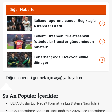
Diğer Haberler
Italiano raporunu sundu: Beşiktaş'a
4 transfer istedi
Levent Tüzemen: "Galatasaraylı
futbolcular transfer gündeminden
rahatsız"
Fenerbahçe'de Livakovic evine
dönüyor!
Diğer haberleri görmek için aşağıya kaydırın.
Şu An Popüler İçerikler
lar Ligi Nedir? Formatı ve Lig Sistemi Nasıl İşler?
Rüyada altın
rüya tabiri
ştirme Sonuçları Açıklandı mı? 2026 Lise Yerleştirme