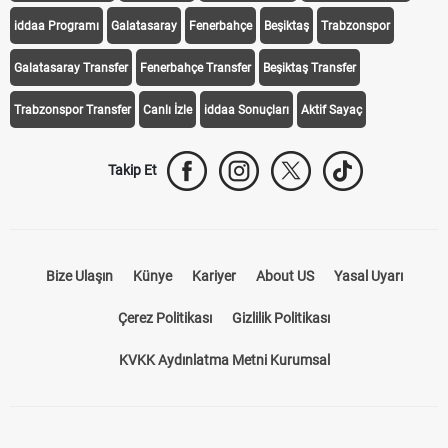
iddaa Programı
Galatasaray
Fenerbahçe
Beşiktaş
Trabzonspor
Galatasaray Transfer
Fenerbahçe Transfer
Beşiktaş Transfer
Trabzonspor Transfer
Canlı İzle
iddaa Sonuçları
Aktif Sayaç
Takip Et
Bize Ulaşın
Künye
Kariyer
About US
Yasal Uyarı
Çerez Politikası
Gizlilik Politikası
KVKK Aydınlatma Metni Kurumsal