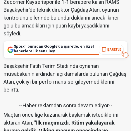
Zecorner Kayserispor ile 1-1 berabere kalan RAMS
Başakşehir'de teknik direktör Çağdaş Atan, oyunun
kontrolünü ellerinde bulundurduklarını ancak ikinci
golü bulamadıkları için puan kaybı yaşadıklarını
söyledi.
Sporx’i buradan Google’da işaretle, en özel
İŞARETLE
haberlere ilk sen ulaş!
Başakşehir Fatih Terim Stadı'nda oynanan
müsabakanın ardından açıklamalarda bulunan Çağdaş
Atan, çok iyi bir performans sergileyemediklerini
belirtti.
--Haber reklamdan sonra devam ediyor--
Maçtan önce lige kazanarak başlamak istediklerini
aktaran Atan,
"İlk maçımızdı. Ritim yakalayarak
buraya geldik. Viking maçının öncesinde ve