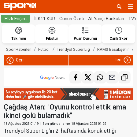
İLK11 KUR
Günün Özeti
At Yarışı Bankoları
TV'
Hızlı Erişim
Takımım
Fikstür
Puan Durumu
Canlı Skor
Spor Haberleri
Futbol
Trendyol Süper Lig
RAMS Başakşehir
İleri
Geri
Çağdaş Atan: "Oyunu kontrol ettik ama
ikinci golü bulamadık"
18 Ağustos 2025 01:19
|| Son güncelleme
18 Ağustos 2025 01:29
Trendyol Süper Lig'in 2. haftasında konuk ettiği