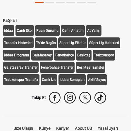
KEŞFET
iddaa
Canlı Skor
Puan Durumu
Canlı Anlatım
At Yarışı
Transfer Haberleri
TV'de Bugün
Süper Lig Fikstür
Süper Lig Haberleri
iddaa Programı
Galatasaray
Fenerbahçe
Beşiktaş
Trabzonspor
Galatasaray Transfer
Fenerbahçe Transfer
Beşiktaş Transfer
Trabzonspor Transfer
Canlı İzle
iddaa Sonuçları
Aktif Sayaç
Takip Et
Bize Ulaşın
Künye
Kariyer
About US
Yasal Uyarı