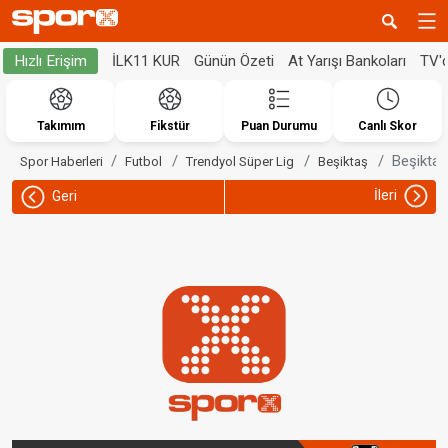
İLK11 KUR
Günün Özeti
At Yarışı Bankoları
TV'
Hızlı Erişim
Takımım
Fikstür
Puan Durumu
Canlı Skor
Beşiktaş
Spor Haberleri
Futbol
Trendyol Süper Lig
Beşiktaş
İleri
Geri