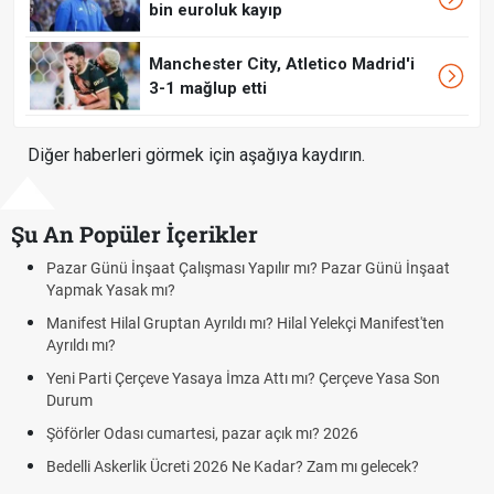
bin euroluk kayıp
Manchester City, Atletico Madrid'i
3-1 mağlup etti
Diğer haberleri görmek için aşağıya kaydırın.
Şu An Popüler İçerikler
apılır mı? Pazar Günü İnşaat
Bedelli askerlik çarşı izni var mı? 
Kuyumcular cumartesi, pazar günü
ı? Hilal Yelekçi Manifest'ten
cumartesi-pazar günü kaça kadar 
Hafta Sonları Yıllık İzinden Sayılır
 Attı mı? Çerçeve Yasa Son
Cumartesi ve Pazar Detayı
Aras Kargo Cumartesi-pazar açık 
r açık mı? 2026
Cumartesi çalışma saatleri!
e Kadar? Zam mı gelecek?
Hazırlık Maçı ve Dostluk Maçı Ned