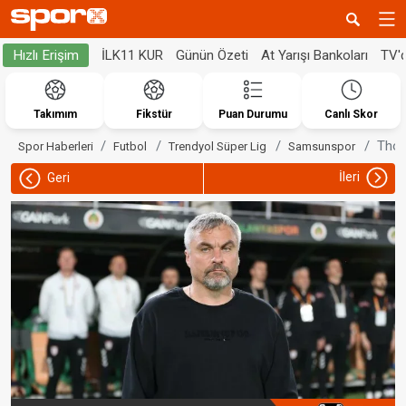
İLK11 KUR
Günün Özeti
At Yarışı Bankoları
TV'
Hızlı Erişim
Takımım
Fikstür
Puan Durumu
Canlı Skor
Thom
Spor Haberleri
Futbol
Trendyol Süper Lig
Samsunspor
İleri
Geri