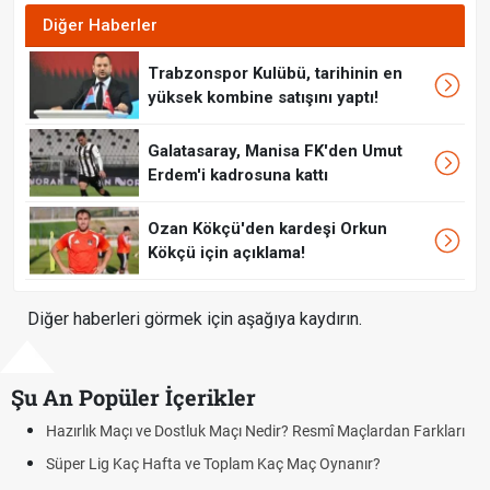
Diğer Haberler
Trabzonspor Kulübü, tarihinin en
yüksek kombine satışını yaptı!
Galatasaray, Manisa FK'den Umut
Erdem'i kadrosuna kattı
Ozan Kökçü'den kardeşi Orkun
Kökçü için açıklama!
Diğer haberleri görmek için aşağıya kaydırın.
Şu An Popüler İçerikler
Resmî Maçlardan Farkları
Puan Durumunda AG, OM ve Diğer Kısalt
Maç Oynanır?
Skor Ne Demek? Sporda Skor ve Sonuç K