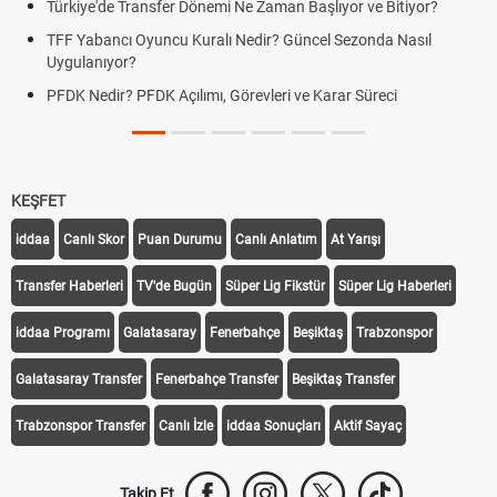
Başlıyor ve Bitiyor?
Futbol Nasıl Oynanır? Temel Futbol Kurall
ncel Sezonda Nasıl
Deplasman Golü Kuralı Nedir? Hangi Or
Uygulanıyor?
e Karar Süreci
DGS Sonuçları Ne Zaman Açıklanacak 
Tarihini Duyurdu
KEŞFET
iddaa
Canlı Skor
Puan Durumu
Canlı Anlatım
At Yarışı
Transfer Haberleri
TV'de Bugün
Süper Lig Fikstür
Süper Lig Haberleri
iddaa Programı
Galatasaray
Fenerbahçe
Beşiktaş
Trabzonspor
Galatasaray Transfer
Fenerbahçe Transfer
Beşiktaş Transfer
Trabzonspor Transfer
Canlı İzle
iddaa Sonuçları
Aktif Sayaç