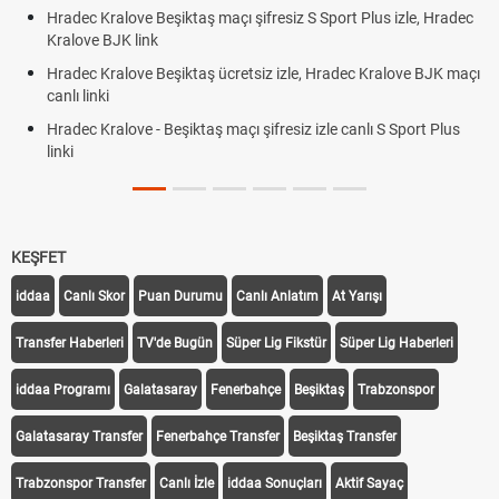
 Kralove Beşiktaş maçı şifresiz S Sport Plus izle, Hradec
Trivela Ne
e BJK link
Röveşata 
 Kralove Beşiktaş ücretsiz izle, Hradec Kralove BJK maçı
Plonjon Ne
nki
Kralove - Beşiktaş maçı şifresiz izle canlı S Sport Plus
KEŞFET
iddaa
Canlı Skor
Puan Durumu
Canlı Anlatım
At Yarışı
Transfer Haberleri
TV'de Bugün
Süper Lig Fikstür
Süper Lig Haberleri
iddaa Programı
Galatasaray
Fenerbahçe
Beşiktaş
Trabzonspor
Galatasaray Transfer
Fenerbahçe Transfer
Beşiktaş Transfer
Trabzonspor Transfer
Canlı İzle
iddaa Sonuçları
Aktif Sayaç