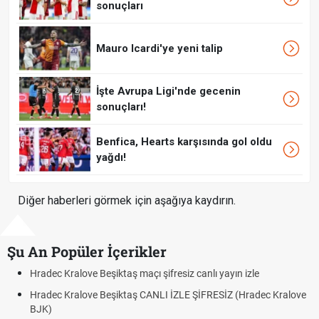
sonuçları
Mauro Icardi'ye yeni talip
İşte Avrupa Ligi'nde gecenin
sonuçları!
Benfica, Hearts karşısında gol oldu
yağdı!
Diğer haberleri görmek için aşağıya kaydırın.
Şu An Popüler İçerikler
 Kralove Beşiktaş maçı şifresiz canlı yayın izle
Hradec Kra
 Kralove Beşiktaş CANLI İZLE ŞİFRESİZ (Hradec Kralove
Hradec Kr
BJK link