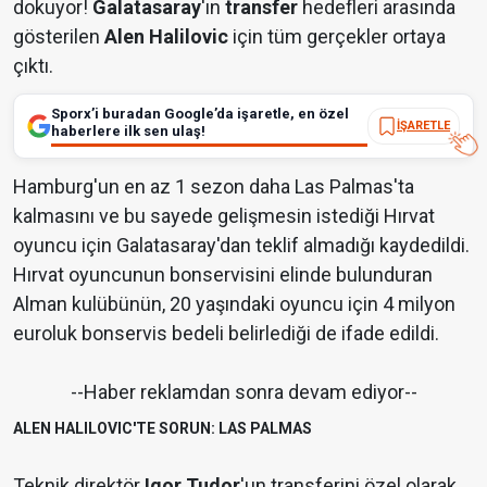
dokuyor!
Galatasaray
'ın
transfer
hedefleri arasında
gösterilen
Alen Halilovic
için tüm gerçekler ortaya
çıktı.
Sporx’i buradan Google’da işaretle, en özel
İŞARETLE
haberlere ilk sen ulaş!
Hamburg'un en az 1 sezon daha Las Palmas'ta
kalmasını ve bu sayede gelişmesin istediği Hırvat
oyuncu için Galatasaray'dan teklif almadığı kaydedildi.
Hırvat oyuncunun bonservisini elinde bulunduran
Alman kulübünün, 20 yaşındaki oyuncu için 4 milyon
euroluk bonservis bedeli belirlediği de ifade edildi.
--Haber reklamdan sonra devam ediyor--
ALEN HALILOVIC'TE SORUN: LAS PALMAS
Teknik direktör
Igor Tudor
'un transferini özel olarak