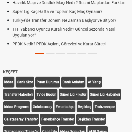
Hazırlık Maçı ve Dostluk Maçı Nedir? Resmî Maçlardan Farkları
Süper Lig Kaç Hafta ve Toplam Kaç Maç Oynanır?
Türkiye'de Transfer Dönemi Ne Zaman Başlıyor ve Bitiyor?
TFF Yabancı Oyuncu Kuralı Nedir? Güncel Sezonda Nasıl
Uygulanıyor?
PFDK Nedir? PFDK Açılımı, Görevleri ve Karar Süreci
KEŞFET
iddaa
Canlı Skor
Puan Durumu
Canlı Anlatım
At Yarışı
Transfer Haberleri
TV'de Bugün
Süper Lig Fikstür
Süper Lig Haberleri
iddaa Programı
Galatasaray
Fenerbahçe
Beşiktaş
Trabzonspor
Galatasaray Transfer
Fenerbahçe Transfer
Beşiktaş Transfer
Trabzonspor Transfer
Canlı İzle
iddaa Sonuçları
Aktif Sayaç