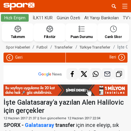
İLK11 KUR
Günün Özeti
At Yarışı Bankoları
TV'
Hızlı Erişim
Takımım
Fikstür
Puan Durumu
Canlı Skor
İşte Ga
Spor Haberleri
Futbol
Transferler
Türkiye Transferler
İleri
Geri
İşte Galatasaray'a yazılan Alen Halilovic
için gerçekler
12 Haziran 2017 21:37
|| Son güncelleme
12 Haziran 2017 22:04
SPORX -
Galatasaray
transfer
için ince eleyip, sık