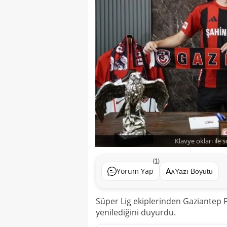
Klavye okları ile 
(1)
Yorum Yap
Yazı Boyutu
Süper Lig ekiplerinden Gaziantep 
yenilediğini duyurdu.