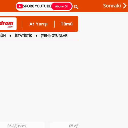
SPORX YOUTUBE
Abone Ol
At Yarışı
Tümü
GÜN
İSTATİSTİK
(YENİ) OYUNLAR
05 Ağustos
05 Ağustos