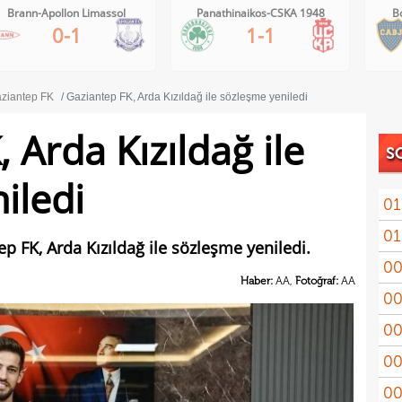
Panathinaikos-CSKA 1948
Boca Juniors-Estudiantes
1-1
1-0
ziantep FK
Gaziantep FK, Arda Kızıldağ ile sözleşme yeniledi
 Arda Kızıldağ ile
S
iledi
01
01
11'le
p FK, Arda Kızıldağ ile sözleşme yeniledi.
00
iddi
Haber:
AA,
Fotoğraf:
AA
00
Şamp
00
Vict
00
mağl
00