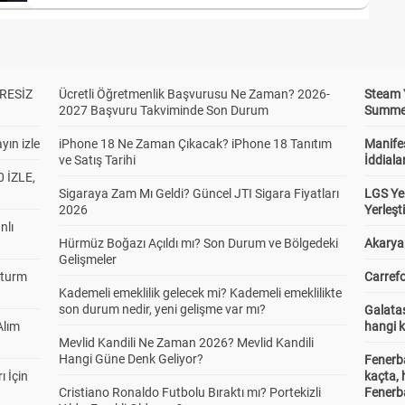
RESİZ
Ücretli Öğretmenlik Başvurusu Ne Zaman? 2026-
Steam 
2027 Başvuru Takviminde Son Durum
Summer 
yın izle
iPhone 18 Ne Zaman Çıkacak? iPhone 18 Tanıtım
Manifes
ve Satış Tarihi
İddiala
 İZLE,
Sigaraya Zam Mı Geldi? Güncel JTI Sigara Fiyatları
LGS Yer
2026
Yerleş
nlı
Hürmüz Boğazı Açıldı mı? Son Durum ve Bölgedeki
Akaryak
Gelişmeler
Sturm
Carrefo
Kademeli emeklilik gelecek mi? Kademeli emeklilikte
son durum nedir, yeni gelişme var mı?
Galatas
Alım
hangi 
Mevlid Kandili Ne Zaman 2026? Mevlid Kandili
Hangi Güne Denk Geliyor?
Fenerb
ı İçin
kaçta,
Cristiano Ronaldo Futbolu Bıraktı mı? Portekizli
Fenerba