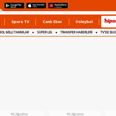
Sporx TV
Canlı Skor
Voleybol
OL MİLLİ TAKIMLAR
SÜPER LİG
TRANSFER HABERLERİ
TV'DE BU
05 Ağustos
06 Ağustos