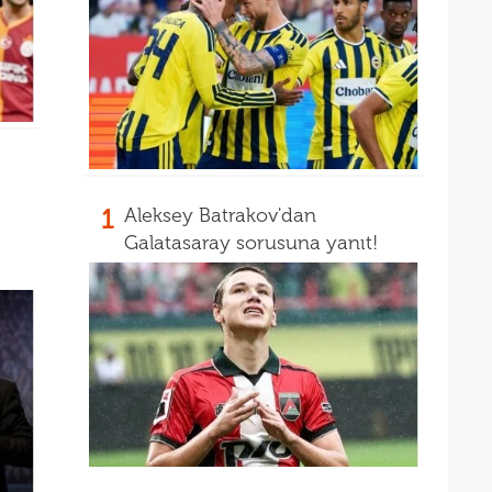
13
12
1
Aleksey Batrakov'dan
Galatasaray sorusuna yanıt!