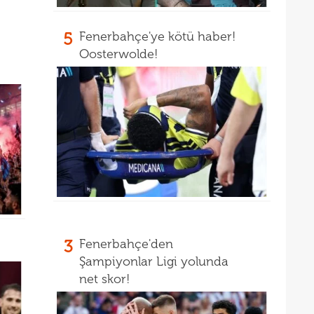
14
14
açık
5
Fenerbahçe'ye kötü haber!
Oosterwolde!
14
Warr
14
Wolv
14
açık
13
13
13
karş
13
13
baş
3
Fenerbahçe'den
13
çağr
Şampiyonlar Ligi yolunda
13
net skor!
13