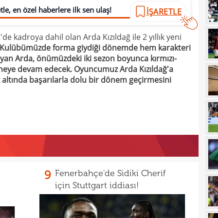
le, en özel haberlere ilk sen ulaş!
İŞARETLE
21
sevi
21
maçt
e kadroya dahil olan Arda Kızıldağ ile 2 yıllık yeni
Kulübümüzde forma giydiği dönemde hem karakteri
21
ayan Arda, önümüzdeki iki sezon boyunca kırmızı-
21
tmeye devam edecek. Oyuncumuz Arda Kızıldağ'a
 altında başarılarla dolu bir dönem geçirmesini
21
20
tara
19
soru
19
net 
19
Ligi
19
"Paz
9
Fenerbahçe'de Sidiki Cherif
için Stuttgart iddiası!
18
prov
18
duy