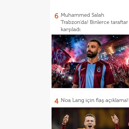
6
Muhammed Salah
Trabzon'da! Binlerce taraftar
karşıladı
4
Noa Lang için flaş açıklama!