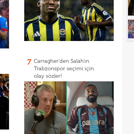
17
açık
17
durd
16
16
16
16
7
Carragher'den Salah'ın
16
Trabzonspor seçimi için
16
Bord
olay sözler!
16
15
açık
15
aldı!
15
14
ayrı