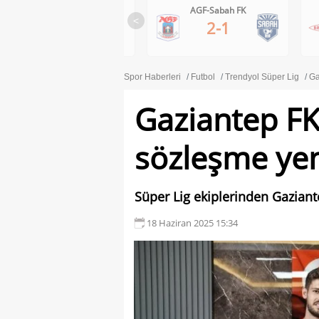
AGF-Sabah FK
Brann-Apollon Limassol
<
2-1
0-1
Spor Haberleri
Futbol
Trendyol Süper Lig
Ga
Gaziantep FK,
sözleşme yen
Süper Lig ekiplerinden Gaziante
18 Haziran 2025 15:34