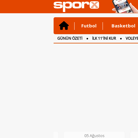
Futbol
Basketbol
GÜNÜN ÖZETİ
İLK 11'İNİ KUR
VOLEYB
CANLI ANLATIM
İNGİLTERE
05 Ağustos
05 Ağustos