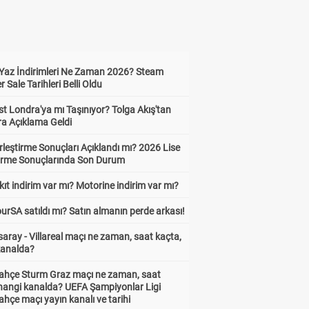
Yaz İndirimleri Ne Zaman 2026? Steam
Sale Tarihleri Belli Oldu
t Londra'ya mı Taşınıyor? Tolga Akış'tan
ra Açıklama Geldi
leştirme Sonuçları Açıklandı mı? 2026 Lise
tirme Sonuçlarında Son Durum
ıt indirim var mı? Motorine indirim var mı?
urSA satıldı mı? Satın almanın perde arkası!
aray - Villareal maçı ne zaman, saat kaçta,
kanalda?
ahçe Sturm Graz maçı ne zaman, saat
 hangi kanalda? UEFA Şampiyonlar Ligi
hçe maçı yayın kanalı ve tarihi