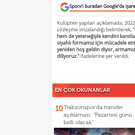
Sporx’i buradan Google’da işaret
Kulüpten yapılan açıklamada, 2022'd
sözleşme imzalandığı belirtilerek,
"
hem de yeteneğiyle kendini kanıtl
siyahlı formamız için mücadele e
yeniden hoş geldin diyor, armamız
diliyoruz."
ifadelerine yer verildi.
EN ÇOK OKUNANLAR
10
Trabzonspor'da transfer
açıklaması: "Pazartesi günü
belli olacak"