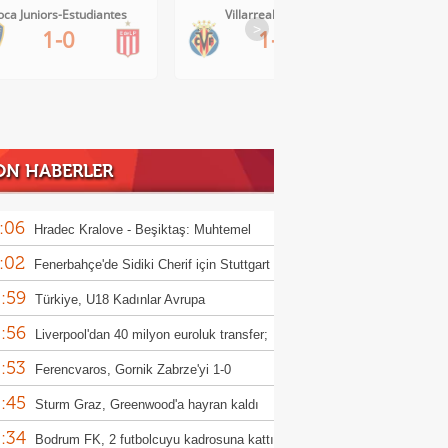
Villarreal-Levante
AC Milan-Inter
>
1-0
1-1
ON HABERLER
:06
Hradec Kralove - Beşiktaş: Muhtemel
:02
r
Fenerbahçe'de Sidiki Cherif için Stuttgart
:59
ası!
Türkiye, U18 Kadınlar Avrupa
:56
iyonası'nda Sırbistan'a 70-67 yenildi
Liverpool'dan 40 milyon euroluk transfer;
:53
or Munoz
Ferencvaros, Gornik Zabrze'yi 1-0
:45
up etti
Sturm Graz, Greenwood'a hayran kaldı
:34
Bodrum FK, 2 futbolcuyu kadrosuna kattı